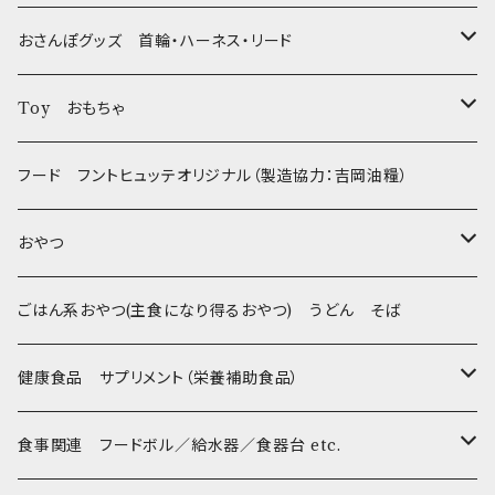
おさんぽグッズ 首輪・ハーネス・リード
フントヒュッテオリジナル Gold
Toy おもちゃ
Sサイズ(テープ幅1.5cm) _ 首輪&リードセット
フントヒュッテオリジナル Silver(販売終了)
たまごちゃん
フード フントヒュッテオリジナル（製造協力：吉岡油糧）
Sサイズ(テープ幅1.5cm) _ ハーネス&リードセット
Collar & Leash - XS（超小型犬・幼犬用）
フントヒュッテオリジナル Woven
BESTEVER / ベストエバー
おやつ
Sサイズ(テープ幅1.5cm) _ 首輪
Harness & Leash - XS（超小型犬･幼犬用）
Harness & Leash - XS
セレクト
iDog&iCat
Bon・rupa(ボンルパ)
ごはん系おやつ(主食になり得るおやつ) うどん そば
Sサイズ(テープ幅1.5cm) _ ハーネス
Collar & Leash - S（小型犬用）
Collar & Leash Set - S
幼犬・超小型犬用 _ 幅1.0cm
ぬいぐるみ
京
flexi フレキシリード(伸縮リード)
PomPreece / ポンポリース
職人の味
健康食品 サプリメント（栄養補助食品）
Sサイズ(テープ幅1.5cm) _ リード
Harness & Leash - S（小型犬用）
Harness & Leash Set - S
小型犬用 _ 幅1.5cm
ラテックスTOY
Bonpuchi
デンタル
ジャーキー
ライト
etc.
愛犬の健康おやつ
涙やけ対策
食事関連 フードボル／給水器／食器台 etc.
XSサイズ(テープ幅1.0cm) _ 首輪&リードセット