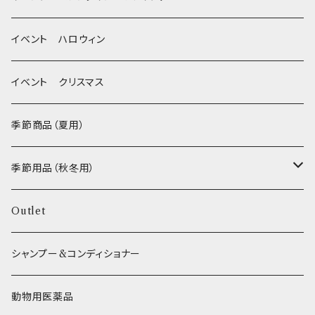
MEAT
グルテンフリー！ _ DOG TREE
静電気防止スプレー
イベント ハロウィン
FISH
ヒマラヤチーズ！ _ loasis
イベント クリスマス
VEGETABLE
わんのはな
季節商品（夏用）
ETC...
エリール
季節用品（秋冬用）
O.C.Farm
ヒーター
Outlet
シャンプー&コンディショナー
動物用医薬品