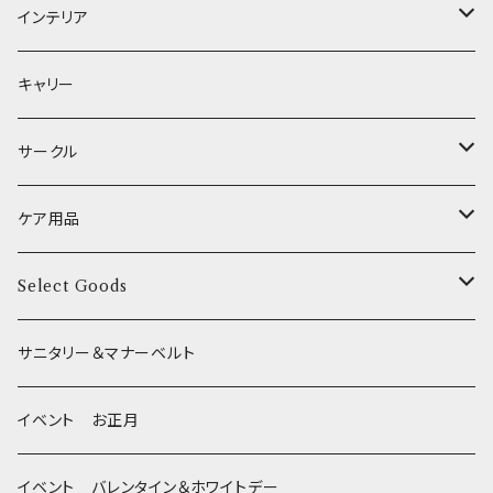
中型犬用 _ 幅2.0cm
和菓子
etc.
BITE ME
POCHETINO
健康維持
フードボウル
インテリア
XSサイズ(テープ幅1.0cm) _ ハーネス&リードセット
etc.
食糞防止
給水器
カドラー／ベッド
キャリー
XSサイズ(テープ幅1.0cm) _ 首輪
季節限定 お正月
食器台
トイレ
サークル
XSサイズ(テープ幅1.0cm) _ ハーネス
季節限定 バレンタイン&ホワイトデー
サークル
ケア用品
XSサイズ(テープ幅1.0cm) _ リード
季節限定 夏
サークルカバー
ブラシ類
Select Goods
Mサイズ(テープ幅2.0cm) _ 首輪&リードセット
季節限定 ハロウィン
デンタルケア
Bichon Frise
サニタリー＆マナーベルト
季節限定 クリスマス
除菌・抗菌・消臭
イベント お正月
Wonderful Kitchen / (旧)P-ball
耳
イベント バレンタイン＆ホワイトデー