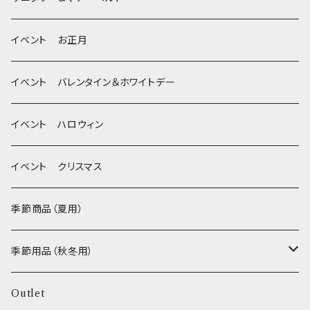
季節限定 クリスマス
除菌・抗菌・消臭
イベント お正月
Wonderful Kitchen / (旧)P-ball
耳
イベント バレンタイン＆ホワイトデー
MEAT
グルテンフリー！ _ DOG TREE
静電気防止スプレー
イベント ハロウィン
FISH
ヒマラヤチーズ！ _ loasis
イベント クリスマス
VEGETABLE
わんのはな
季節商品（夏用）
ETC...
エリール
季節用品（秋冬用）
O.C.Farm
ヒーター
Outlet