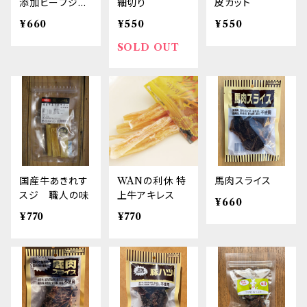
添加ビーフジャ
細切り
皮カット
ーキー） エリー
¥660
¥550
¥550
ル
SOLD OUT
国産牛あきれす
WANの利休 特
馬肉スライス
スジ 職人の味
上牛アキレス
¥660
¥770
¥770