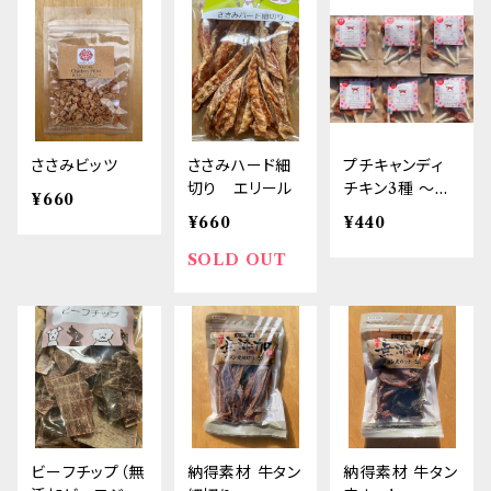
ささみビッツ
ささみハード細
プチキャンディ
切り エリール
チキン3種 ～素
¥660
材100％仕上げ
¥660
¥440
～
SOLD OUT
ビーフチップ（無
納得素材 牛タン
納得素材 牛タン