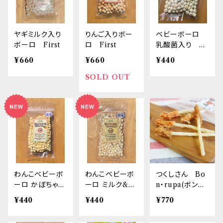
ヤギミルク入り
りんご入りボー
ベビーボーロ
ボーロ First
ロ First
乳酸菌入り Fi
rst
¥660
¥660
¥440
SOLD OUT
わんこベビーボ
わんこベビーボ
つくしさん Bo
ーロ かぼちゃ&
ーロ ミルク&カ
n・rupa(ボンル
カルシウム入
ルシウム入り
パ) 「京」
¥440
¥440
¥770
り First
First