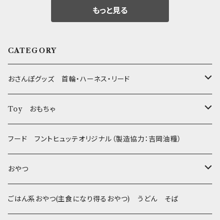
もっと見る
CATEGORY
おさんぽグッズ 首輪・ハーネス・リード
フントヒュッテオリジナル Gold
Toy おもちゃ
Sサイズ(テープ幅1.5cm) _ 首輪&リードセット
フントヒュッテオリジナル Silver(販売終了)
たまごちゃん
フード フントヒュッテオリジナル（製造協力：吉岡油糧）
Sサイズ(テープ幅1.5cm) _ ハーネス&リードセット
Collar & Leash - XS（超小型犬・幼犬用）
フントヒュッテオリジナル Woven
BESTEVER / ベストエバー
おやつ
Sサイズ(テープ幅1.5cm) _ 首輪
Harness & Leash - XS（超小型犬･幼犬用）
Harness & Leash - XS
セレクト
iDog&iCat
Bon・rupa(ボンルパ)
ごはん系おやつ(主食になり得るおやつ) うどん そば