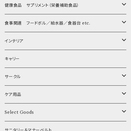
Sサイズ(テープ幅1.5cm) _ ハーネス
Collar & Leash - S（小型犬用）
Collar & Leash Set - S
幼犬・超小型犬用 _ 幅1.0cm
ぬいぐるみ
京
flexi フレキシリード(伸縮リード)
PomPreece / ポンポリース
職人の味
健康食品 サプリメント（栄養補助食品）
Sサイズ(テープ幅1.5cm) _ リード
Harness & Leash - S（小型犬用）
Harness & Leash Set - S
小型犬用 _ 幅1.5cm
ラテックスTOY
Bonpuchi
デンタル
ジャーキー
ライト
etc.
愛犬の健康おやつ
涙やけ対策
食事関連 フードボル／給水器／食器台 etc.
XSサイズ(テープ幅1.0cm) _ 首輪&リードセット
中型犬用 _ 幅2.0cm
和菓子
etc.
BITE ME
POCHETINO
健康維持
フードボウル
インテリア
XSサイズ(テープ幅1.0cm) _ ハーネス&リードセット
etc.
食糞防止
給水器
カドラー／ベッド
キャリー
XSサイズ(テープ幅1.0cm) _ 首輪
季節限定 お正月
食器台
トイレ
サークル
XSサイズ(テープ幅1.0cm) _ ハーネス
季節限定 バレンタイン&ホワイトデー
サークル
ケア用品
XSサイズ(テープ幅1.0cm) _ リード
季節限定 夏
サークルカバー
ブラシ類
Select Goods
Mサイズ(テープ幅2.0cm) _ 首輪&リードセット
季節限定 ハロウィン
デンタルケア
Bichon Frise
サニタリー＆マナーベルト