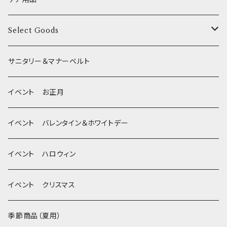
XSサイズ(テープ幅1.0cm) _ リード
季節限定 夏
サークルカバー
ブラシ類
Select Goods
Mサイズ(テープ幅2.0cm) _ 首輪&リードセット
季節限定 ハロウィン
デンタルケア
Bichon Frise
サニタリー＆マナーベルト
季節限定 クリスマス
除菌・抗菌・消臭
イベント お正月
Wonderful Kitchen / (旧)P-ball
耳
イベント バレンタイン＆ホワイトデー
MEAT
グルテンフリー！ _ DOG TREE
静電気防止スプレー
イベント ハロウィン
FISH
ヒマラヤチーズ！ _ loasis
イベント クリスマス
VEGETABLE
わんのはな
季節商品（夏用）