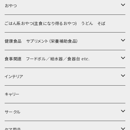
Sサイズ(テープ幅1.5cm) _ ハーネス&リードセット
Collar & Leash - XS（超小型犬・幼犬用）
フントヒュッテオリジナル Woven
BESTEVER / ベストエバー
おやつ
Sサイズ(テープ幅1.5cm) _ 首輪
Harness & Leash - XS（超小型犬･幼犬用）
Harness & Leash - XS
セレクト
iDog&iCat
Bon・rupa(ボンルパ)
ごはん系おやつ(主食になり得るおやつ) うどん そば
Sサイズ(テープ幅1.5cm) _ ハーネス
Collar & Leash - S（小型犬用）
Collar & Leash Set - S
幼犬・超小型犬用 _ 幅1.0cm
ぬいぐるみ
京
flexi フレキシリード(伸縮リード)
PomPreece / ポンポリース
職人の味
健康食品 サプリメント（栄養補助食品）
Sサイズ(テープ幅1.5cm) _ リード
Harness & Leash - S（小型犬用）
Harness & Leash Set - S
小型犬用 _ 幅1.5cm
ラテックスTOY
Bonpuchi
デンタル
ジャーキー
ライト
etc.
愛犬の健康おやつ
涙やけ対策
食事関連 フードボル／給水器／食器台 etc.
XSサイズ(テープ幅1.0cm) _ 首輪&リードセット
中型犬用 _ 幅2.0cm
和菓子
etc.
BITE ME
POCHETINO
健康維持
フードボウル
インテリア
XSサイズ(テープ幅1.0cm) _ ハーネス&リードセット
etc.
食糞防止
給水器
カドラー／ベッド
キャリー
XSサイズ(テープ幅1.0cm) _ 首輪
季節限定 お正月
食器台
トイレ
サークル
XSサイズ(テープ幅1.0cm) _ ハーネス
季節限定 バレンタイン&ホワイトデー
サークル
ケア用品