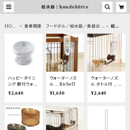
給水器 | hundehütte
HOM
食事関連 フードボル／給水器／食器台 e
給水
E
tc.
器
ハッピーダイニ
ウォーターノズ
ウォーターノズ
ング 脚付ウォー
ル _ Richell
ル ボトル付 _ R
ターボウル 犬
ichell
¥2,640
¥1,650
¥2,640
柄・犬用 シリコ
ン付き