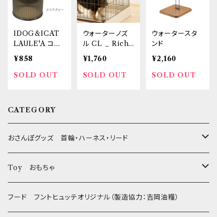
IDOG&ICAT
ウォーターノズ
ウォータースタ
LAULE'A コン
ル CL _ Riche
ンド
フォート クリア
ll
¥858
¥1,760
¥2,160
フードボウル
SOLD OUT
SOLD OUT
SOLD OUT
CATEGORY
おさんぽグッズ 首輪・ハーネス・リード
フントヒュッテオリジナル Gold
Toy おもちゃ
Sサイズ(テープ幅1.5cm) _ 首輪&リードセット
フントヒュッテオリジナル Silver(販売終了)
たまごちゃん
フード フントヒュッテオリジナル（製造協力：吉岡油糧）