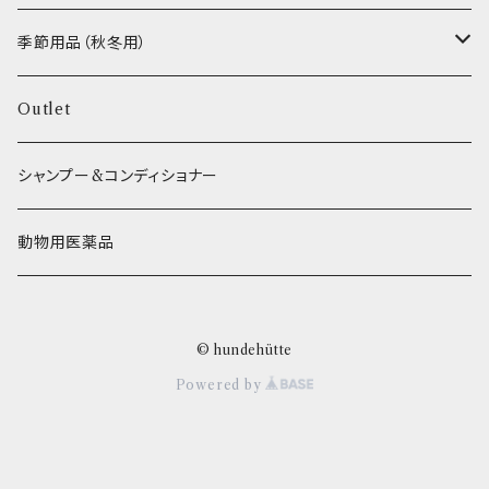
ETC...
エリール
季節用品（秋冬用）
O.C.Farm
ヒーター
Outlet
シャンプー&コンディショナー
動物用医薬品
© hundehütte
Powered by