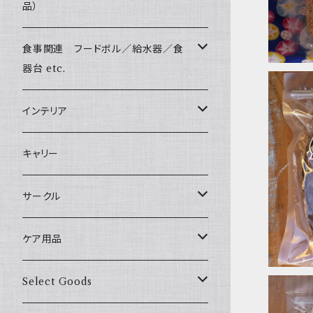
Harness & Leash Set - S
小型犬用 _ 幅1.5cm
Bonpuchi
品）
ジャーキー
ライト
愛犬の健康おやつ
Sサイズ(テープ幅1.5cm) _ リード
Harness & Leash - S（小型犬用）
BITE ME
中型犬用 _ 幅2.0cm
和菓子
涙やけ対策
食事関連 フードボル／給水器／食
XSサイズ(テープ幅1.0cm) _ 首輪&リードセ
etc.
POCHETINO
ット
器台 etc.
健康維持
etc.
XSサイズ(テープ幅1.0cm) _ ハーネス&リー
フードボウル
インテリア
ドセット
食糞防止
季節限定 お正月
給水器
カドラー／ベッド
キャリー
XSサイズ(テープ幅1.0cm) _ 首輪
牛肉ジャー
季節限定 バレンタイン&ホワイトデー
食器台
トイレ
サークル
XSサイズ(テープ幅1.0cm) _ ハーネス
季節限定 夏
サークル
ケア用品
XSサイズ(テープ幅1.0cm) _ リード
季節限定 ハロウィン
サークルカバー
ブラシ類
Select Goods
Mサイズ(テープ幅2.0cm) _ 首輪&リードセ
ット
季節限定 クリスマス