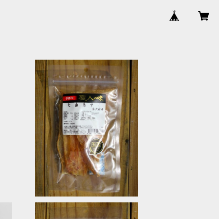
SOLD OUT
七面鳥すじ 職人の味
¥660