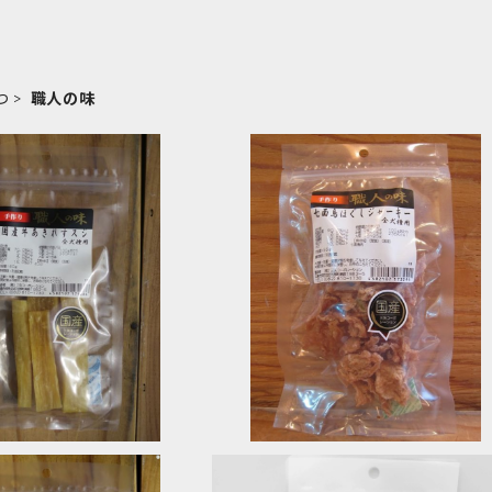
つ
職人の味
SOLD OUT
きれすスジ 職人の味
七面鳥ほぐしジャーキー 職人の味
¥770
¥660