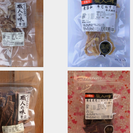
SOLD OUT
SOLD OUT
リリング 職人の味
無添加 牛むねすじ 職人の味
¥648
¥700
SOLD OUT
SOLD OUT
ジャーキー 職人の味
国産鹿肉ジャーキー 職人の味
¥660
¥660