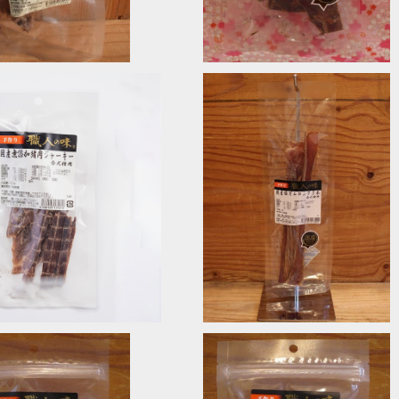
SOLD OUT
SOLD OUT
添加猪肉ジャーキー
国産豚ガムロング 職人の味
¥660
¥800