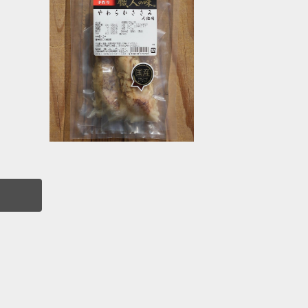
SOLD OUT
やわらかささみ 職人の味
¥550