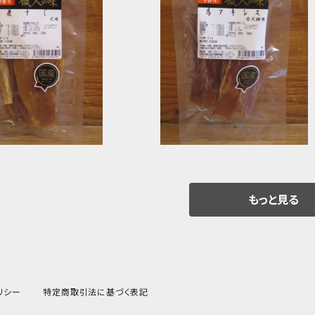
SOLD OUT
SOLD OUT
すじ 職人の味
馬アキレス 職人の味
¥733
¥924
もっと見る
リシー
特定商取引法に基づく表記