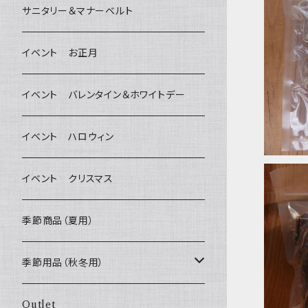
デンタルケア
Bichon Frise
サニタリー＆マナーベルト
Wonderful Kitchen / (旧)P-ball
除菌・抗菌・消臭
イベント お正月
牛ガ
MEAT
グルテンフリー！ _ DOG TREE
耳
イベント バレンタイン＆ホワイトデー
FISH
ヒマラヤチーズ！ _ loasis
静電気防止スプレー
イベント ハロウィン
VEGETABLE
わんのはな
イベント クリスマス
ETC...
エリール
季節商品（夏用）
O.C.Farm
ラム肉
季節用品（秋冬用）
ヒーター
Outlet