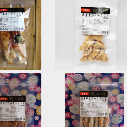
SOLD OUT
SOLD OUT
じささみ巻 職人の味
国産無添加鶏ささみ 職人の味
¥660
¥660
SOLD OUT
SOLD OUT
みスティック 職人の味
国産牛皮ガムささみ巻 職人の味
¥648
¥648