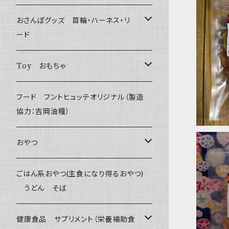
おさんぽグッズ 首輪・ハーネス・リ
ード
七面鳥す
フントヒュッテオリジナル Gold
Toy おもちゃ
Sサイズ(テープ幅1.5cm) _ 首輪&リードセッ
フントヒュッテオリジナル Silver
たまごちゃん
フード フントヒュッテオリジナル（製造
ト
(販売終了)
協力：吉岡油糧）
BESTEVER / ベストエバー
Sサイズ(テープ幅1.5cm) _ ハーネス&リード
Collar & Leash - XS（超小型犬・幼犬用）
フントヒュッテオリジナル Woven
おやつ
セット
iDog&iCat
Harness & Leash - XS（超小型犬･幼犬
Harness & Leash - XS
セレクト
Bon・rupa(ボンルパ)
ごはん系おやつ(主食になり得るおやつ)
Sサイズ(テープ幅1.5cm) _ 首輪
用）
うどん そば
ぬいぐるみ
PomPreece / ポンポリース
Collar & Leash Set - S
幼犬・超小型犬用 _ 幅1.0cm
京
国産ささ
flexi フレキシリード(伸縮リード)
職人の味
Sサイズ(テープ幅1.5cm) _ ハーネス
Collar & Leash - S（小型犬用）
ラテックスTOY
健康食品 サプリメント（栄養補助食
デンタル
etc.