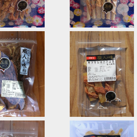
SOLD OUT
SOLD OUT
キー(ヤオギモ) 職人の味
牛アキレスささみ巻 職人の味
¥660
¥660