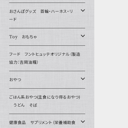
おさんぽグッズ 首輪・ハーネス・リ
ード
フントヒュッテオリジナル Gold
Toy おもちゃ
Sサイズ(テープ幅1.5cm) _ 首輪&リードセッ
フントヒュッテオリジナル Silver
たまごちゃん
フード フントヒュッテオリジナル（製造
ト
(販売終了)
協力：吉岡油糧）
BESTEVER / ベストエバー
Sサイズ(テープ幅1.5cm) _ ハーネス&リード
Collar & Leash - XS（超小型犬・幼犬用）
フントヒュッテオリジナル Woven
おやつ
セット
iDog&iCat
Harness & Leash - XS（超小型犬･幼犬
Harness & Leash - XS
セレクト
Bon・rupa(ボンルパ)
ごはん系おやつ(主食になり得るおやつ)
Sサイズ(テープ幅1.5cm) _ 首輪
用）
うどん そば
ぬいぐるみ
PomPreece / ポンポリース
Collar & Leash Set - S
幼犬・超小型犬用 _ 幅1.0cm
京
flexi フレキシリード(伸縮リード)
職人の味
Sサイズ(テープ幅1.5cm) _ ハーネス
Collar & Leash - S（小型犬用）
ラテックスTOY
健康食品 サプリメント（栄養補助食
デンタル
etc.