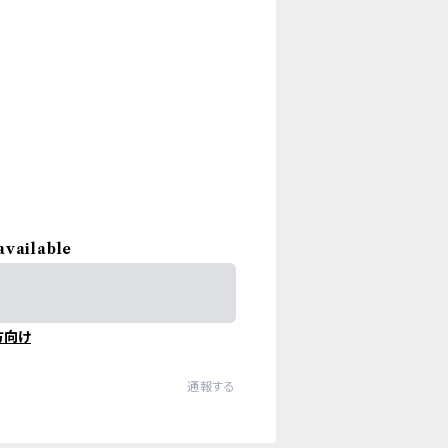
available
方向け
通報する