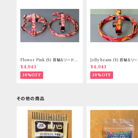
Flower Pink (S) 首輪&リードセ
Jelly beans (S) 首輪&
ット _ 小型犬・小柄な中型犬向き
ト _ 小型犬・小柄な中型犬向
¥4,043
¥4,043
_ フントヒュッテオリジナル
フントヒュッテオリジナル
30%OFF
30%OFF
その他の商品