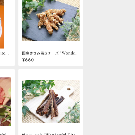
itche
国産ささみ巻きチーズ “Wonderf
ul Kitchen / (旧)P-ball”
¥660