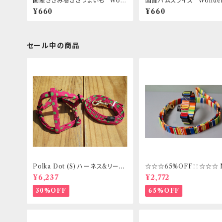
国産ささみ巻きさつまいも “Won
国産ハムスライス “Wonderf
derful Kitchen / (旧)P-ball”
itchen / (旧)P-ball”
¥660
¥660
セール中の商品
Polka Dot (S) ハーネス&リード
☆☆☆65%OFF！！☆☆☆
セット _ フントヒュッテオリジナル
ズ 首輪&リードセット _ フ
¥6,237
¥2,772
ッテオリジナル
30%OFF
65%OFF