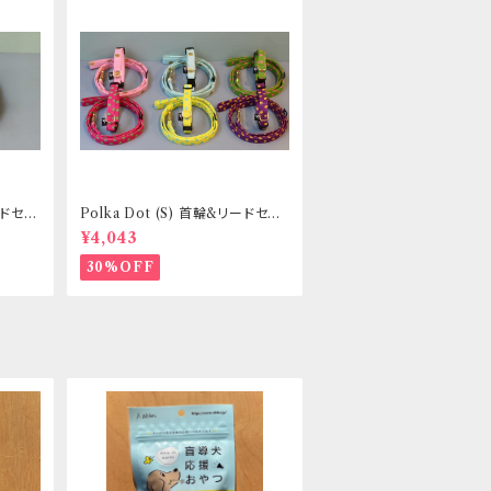
リードセッ
Polka Dot (S) 首輪&リードセッ
き _
ト _ 小型犬・小柄な中型犬向き _
¥4,043
フントヒュッテオリジナル
30%OFF