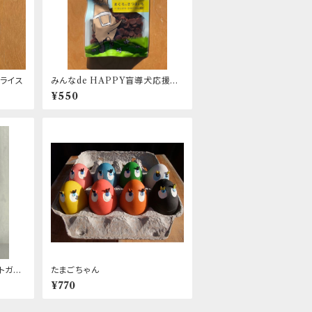
スライス
みんなde HAPPY盲導犬応援お
やつ まぐろとさつまいも
¥550
トガム
たまごちゃん
皮＋マヌ
¥770
ケアに