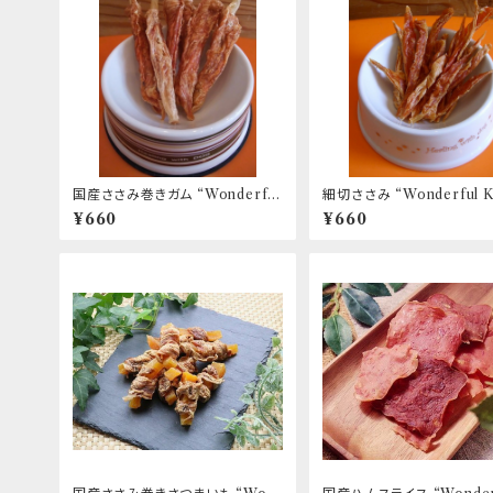
国産ささみ巻きガム “Wonderful
細切ささみ “Wonderful K
Kitchen / (旧)P-ball”
n / (旧)P-ball”
¥660
¥660