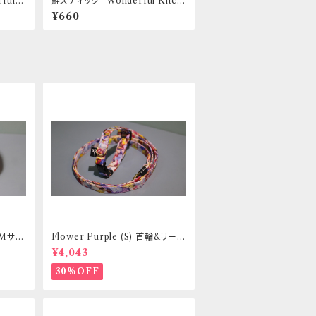
ul K
鮭スティック “Wonderful Kitch
en / (旧)P-ball”
¥660
 Mサイ
Flower Purple (S) 首輪&リード
ントヒュ
セット _ 小型犬・小柄な中型犬向
¥4,043
き _ フントヒュッテオリジナル
30%OFF