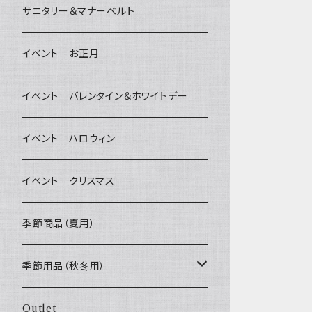
デンタルケア
Bichon Frise
サニタリー＆マナーベルト
Wonderful Kitchen / (旧)P-ball
除菌・抗菌・消臭
イベント お正月
MEAT
グルテンフリー！ _ DOG TREE
耳
イベント バレンタイン＆ホワイトデー
FISH
ヒマラヤチーズ！ _ loasis
静電気防止スプレー
イベント ハロウィン
VEGETABLE
わんのはな
イベント クリスマス
ETC...
エリール
季節商品（夏用）
O.C.Farm
季節用品（秋冬用）
ヒーター
Outlet