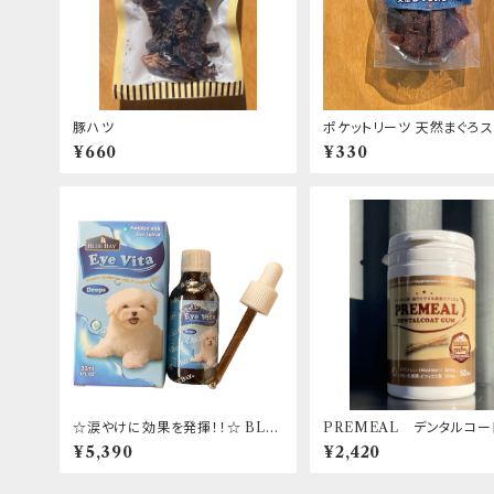
豚ハツ
ポケットリーツ 天然まぐろ
¥660
¥330
☆涙やけに効果を発揮！！☆ BLU
PREMEAL デンタルコー
E BAY Eye Vita Drops 30ml
Umanuka 50本入 馬
¥5,390
¥2,420
アイビタ 日本正規代理店取扱商品
カハニー / 口腔・腸内環境