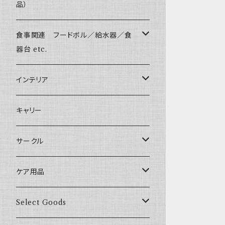
Harness & Leash Set - S
小型犬用 _ 幅1.5cm
Bonpuchi
品）
ジャーキー
ライト
愛犬の健康おやつ
Sサイズ(テープ幅1.5cm) _ リード
Harness & Leash - S（小型犬用）
BITE ME
中型犬用 _ 幅2.0cm
和菓子
涙やけ対策
食事関連 フードボル／給水器／食
XSサイズ(テープ幅1.0cm) _ 首輪&リードセ
etc.
POCHETINO
ット
器台 etc.
健康維持
etc.
XSサイズ(テープ幅1.0cm) _ ハーネス&リー
フードボウル
インテリア
ドセット
食糞防止
季節限定 お正月
給水器
カドラー／ベッド
キャリー
XSサイズ(テープ幅1.0cm) _ 首輪
季節限定 バレンタイン&ホワイトデー
食器台
トイレ
サークル
XSサイズ(テープ幅1.0cm) _ ハーネス
季節限定 夏
サークル
ケア用品
XSサイズ(テープ幅1.0cm) _ リード
季節限定 ハロウィン
サークルカバー
ブラシ類
Select Goods
Mサイズ(テープ幅2.0cm) _ 首輪&リードセ
ット
季節限定 クリスマス