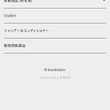
エリール
季節用品（秋冬用）
O.C.Farm
ヒーター
Outlet
シャンプー&コンディショナー
動物用医薬品
© hundehütte
Powered by