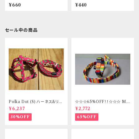
st
¥660
¥440
セール中の商品
Polka Dot (S) ハーネス&リー
☆☆☆65%OFF！！☆☆☆ Mサ
ドセット _ フントヒュッテオリジ
イズ 首輪&リードセット _ フント
¥6,237
¥2,772
ナル
ヒュッテオリジナル
30%OFF
65%OFF