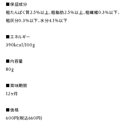
■保証成分
粗たんぱく質2.5％以上、粗脂肪2.5％以上、粗繊維0.3％以下、
粗灰分0.3％以下、水分4.1％以下
■エネルギー
390kcal/100g
■内容量
80g
■賞味期限
12ヶ月
■価格
600円(税込660円)