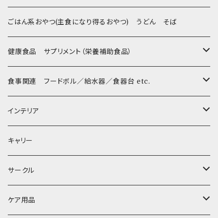
Sサイズ(テープ幅1.5cm) _ 首輪
Harness & Leash - XS（超小型犬･幼犬用）
Harness & Leash - XS
セレクト
iDog&iCat
Bon・rupa(ボンルパ)
ごはん系おやつ(主食になり得るおやつ) うどん そば
Sサイズ(テープ幅1.5cm) _ ハーネス
Collar & Leash - S（小型犬用）
Collar & Leash Set - S
幼犬・超小型犬用 _ 幅1.0cm
ぬいぐるみ
京
flexi フレキシリード(伸縮リード)
PomPreece / ポンポリース
職人の味
健康食品 サプリメント（栄養補助食品）
Sサイズ(テープ幅1.5cm) _ リード
Harness & Leash - S（小型犬用）
Harness & Leash Set - S
小型犬用 _ 幅1.5cm
ラテックスTOY
Bonpuchi
デンタル
ジャーキー
ライト
etc.
愛犬の健康おやつ
涙やけ対策
食事関連 フードボル／給水器／食器台 etc.
XSサイズ(テープ幅1.0cm) _ 首輪&リードセット
中型犬用 _ 幅2.0cm
和菓子
etc.
BITE ME
POCHETINO
健康維持
フードボウル
インテリア
XSサイズ(テープ幅1.0cm) _ ハーネス&リードセット
etc.
食糞防止
給水器
カドラー／ベッド
キャリー
XSサイズ(テープ幅1.0cm) _ 首輪
季節限定 お正月
食器台
トイレ
サークル
XSサイズ(テープ幅1.0cm) _ ハーネス
季節限定 バレンタイン&ホワイトデー
サークル
ケア用品
XSサイズ(テープ幅1.0cm) _ リード