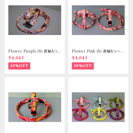
Flower Purple (S) 首輪&リ
Flower Pink (S) 首輪&リード
ードセット _ 小型犬・小柄な中
セット _ 小型犬・小柄な中型犬
¥4,043
¥4,043
型犬向き _ フントヒュッテオリジ
向き _ フントヒュッテオリジナル
ナル
30%OFF
30%OFF