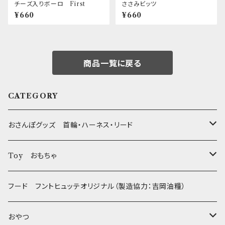
チーズ入りボーロ First
ささみビッツ
¥660
¥660
商品一覧に戻る
CATEGORY
おさんぽグッズ 首輪・ハーネス・リード
フントヒュッテオリジナル Gold
Toy おもちゃ
Sサイズ(テープ幅1.5cm) _ 首輪&リードセット
フントヒュッテオリジナル Silver(販売終了)
たまごちゃん
フード フントヒュッテオリジナル（製造協力：吉岡油糧）
Sサイズ(テープ幅1.5cm) _ ハーネス&リードセット
Collar & Leash - XS（超小型犬・幼犬用）
フントヒュッテオリジナル Woven
BESTEVER / ベストエバー
おやつ