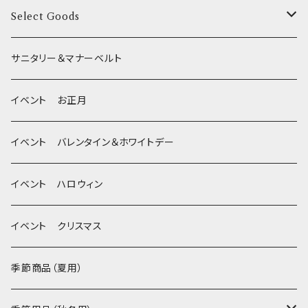
季節限定 夏
サークルカバー
ブラシ類
Select Goods
Mサイズ(テープ幅2.0cm) _ 首輪&リードセット
季節限定 ハロウィン
デンタルケア
Bichon Frise
サニタリー＆マナーベルト
季節限定 クリスマス
除菌・抗菌・消臭
イベント お正月
Wonderful Kitchen / (旧)P-ball
耳
イベント バレンタイン＆ホワイトデー
MEAT
グルテンフリー！ _ DOG TREE
静電気防止スプレー
イベント ハロウィン
FISH
ヒマラヤチーズ！ _ loasis
イベント クリスマス
VEGETABLE
わんのはな
季節商品（夏用）
ETC...