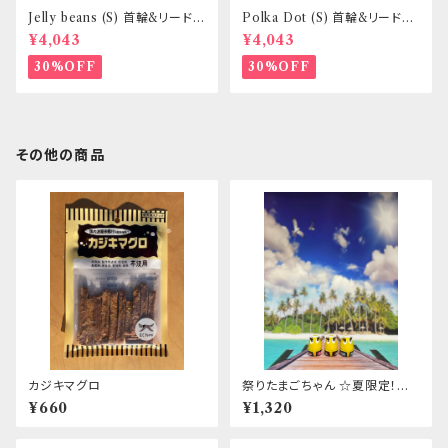
Jelly beans (S) 首輪&リードセ
Polka Dot (S) 首輪&リードセ
ット _ 小型犬・小柄な中型犬向
ット _ 小型犬・小柄な中型犬向
¥4,043
¥4,043
き _ フントヒュッテオリジナル
き _ フントヒュッテオリジナル
30%OFF
30%OFF
その他の商品
カジキマグロ
祭りたまごちゃん ☆夏限定！☆
日本限定！☆数量限定！
¥660
¥1,320