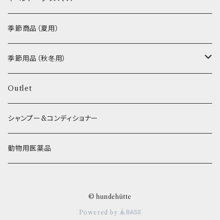
VEGETABLE
わんのはな
季節商品（夏用）
ETC...
エリール
季節用品（秋冬用）
O.C.Farm
ヒーター
Outlet
シャンプー&コンディショナー
動物用医薬品
© hundehütte
Powered by