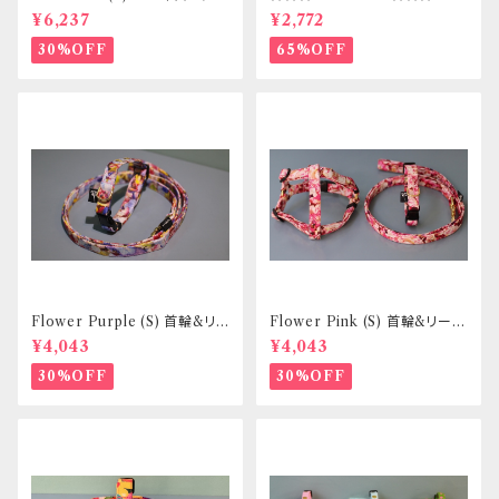
ドセット _ フントヒュッテオリジ
イズ 首輪&リードセット _ フント
¥6,237
¥2,772
ナル
ヒュッテオリジナル
30%OFF
65%OFF
Flower Purple (S) 首輪&リ
Flower Pink (S) 首輪&リード
ードセット _ 小型犬・小柄な中
セット _ 小型犬・小柄な中型犬
¥4,043
¥4,043
型犬向き _ フントヒュッテオリジ
向き _ フントヒュッテオリジナル
ナル
30%OFF
30%OFF