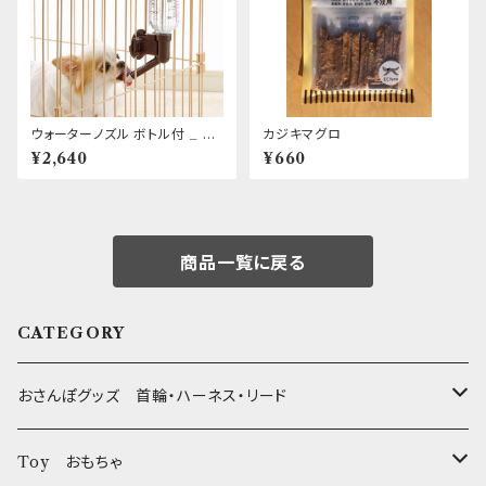
ウォーターノズル ボトル付 _ Ri
カジキマグロ
chell
¥2,640
¥660
商品一覧に戻る
CATEGORY
おさんぽグッズ 首輪・ハーネス・リード
フントヒュッテオリジナル Gold
Toy おもちゃ