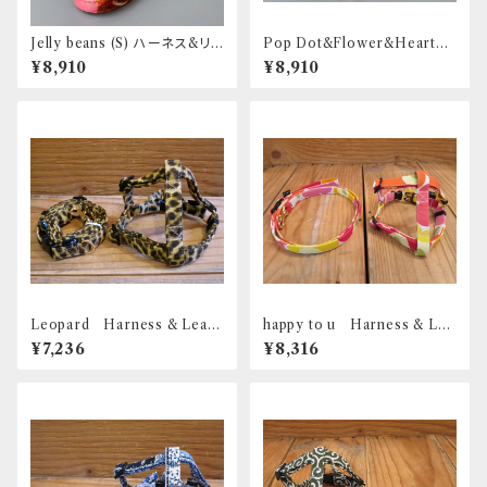
Jelly beans (S) ハーネス&リ
Pop Dot&Flower&Heart
ードセット _ フントヒュッテオリ
(S) ハーネス&リードセット _ フ
¥8,910
¥8,910
ジナル
ントヒュッテオリジナル
Leopard Harness & Leash
happy to u Harness & Lea
- S（小型犬用）
sh - S（小型犬用）
¥7,236
¥8,316