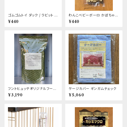
ゴムゴムトイ ダック / ラビット /
わんこベビーボーロ かぼちゃ&
ピッグ / エレファント / カッパ
カルシウム入り First
¥440
¥440
フントヒュッテオリジナルフード
ケージカバー ギンガムチェック
(製造協力:吉岡油糧)
¥3,190
¥5,060