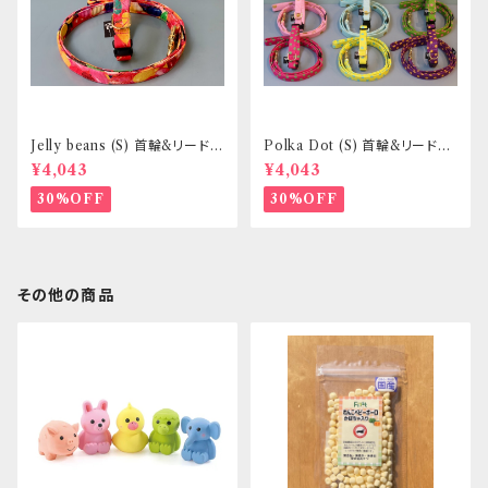
Jelly beans (S) 首輪&リードセ
Polka Dot (S) 首輪&リードセ
ット _ 小型犬・小柄な中型犬向
ット _ 小型犬・小柄な中型犬向
¥4,043
¥4,043
き _ フントヒュッテオリジナル
き _ フントヒュッテオリジナル
30%OFF
30%OFF
その他の商品