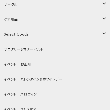
季節限定 お正月
食器台
トイレ
サークル
XSサイズ(テープ幅1.0cm) _ ハーネス
季節限定 バレンタイン&ホワイトデー
サークル
ケア用品
XSサイズ(テープ幅1.0cm) _ リード
季節限定 夏
サークルカバー
ブラシ類
Select Goods
Mサイズ(テープ幅2.0cm) _ 首輪&リードセット
季節限定 ハロウィン
デンタルケア
Bichon Frise
サニタリー＆マナーベルト
季節限定 クリスマス
除菌・抗菌・消臭
イベント お正月
Wonderful Kitchen / (旧)P-ball
耳
イベント バレンタイン＆ホワイトデー
MEAT
グルテンフリー！ _ DOG TREE
静電気防止スプレー
イベント ハロウィン
FISH
ヒマラヤチーズ！ _ loasis
イベント クリスマス