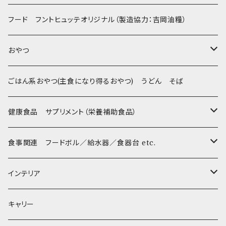
Sサイズ(テープ幅1.5cm) _ 首輪&リードセット
フントヒュッテオリジナル Silver(販売終了)
たまごちゃん
フード フントヒュッテオリジナル（製造協力：吉岡油糧）
Sサイズ(テープ幅1.5cm) _ ハーネス&リードセット
Collar & Leash - XS（超小型犬・幼犬用）
フントヒュッテオリジナル Woven
BESTEVER / ベストエバー
おやつ
Sサイズ(テープ幅1.5cm) _ 首輪
Harness & Leash - XS（超小型犬･幼犬用）
Harness & Leash - XS
セレクト
iDog&iCat
Bon・rupa(ボンルパ)
ごはん系おやつ(主食になり得るおやつ) うどん そば
Sサイズ(テープ幅1.5cm) _ ハーネス
Collar & Leash - S（小型犬用）
Collar & Leash Set - S
幼犬・超小型犬用 _ 幅1.0cm
ぬいぐるみ
京
flexi フレキシリード(伸縮リード)
PomPreece / ポンポリース
職人の味
健康食品 サプリメント（栄養補助食品）
Sサイズ(テープ幅1.5cm) _ リード
Harness & Leash - S（小型犬用）
Harness & Leash Set - S
小型犬用 _ 幅1.5cm
ラテックスTOY
Bonpuchi
デンタル
ジャーキー
ライト
etc.
愛犬の健康おやつ
涙やけ対策
食事関連 フードボル／給水器／食器台 etc.
XSサイズ(テープ幅1.0cm) _ 首輪&リードセット
中型犬用 _ 幅2.0cm
和菓子
etc.
BITE ME
POCHETINO
健康維持
フードボウル
インテリア
XSサイズ(テープ幅1.0cm) _ ハーネス&リードセット
etc.
食糞防止
給水器
カドラー／ベッド
キャリー
XSサイズ(テープ幅1.0cm) _ 首輪