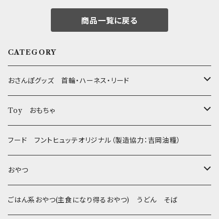
商品一覧に戻る
CATEGORY
おさんぽグッズ 首輪・ハーネス・リード
フントヒュッテオリジナル Gold
Toy おもちゃ
Sサイズ(テープ幅1.5cm) _ 首輪&リードセット
フントヒュッテオリジナル Silver(販売終了)
たまごちゃん
フード フントヒュッテオリジナル（製造協力：吉岡油糧）
Sサイズ(テープ幅1.5cm) _ ハーネス&リードセット
Collar & Leash - XS（超小型犬・幼犬用）
フントヒュッテオリジナル Woven
BESTEVER / ベストエバー
おやつ
Sサイズ(テープ幅1.5cm) _ 首輪
Harness & Leash - XS（超小型犬･幼犬用）
Harness & Leash - XS
セレクト
iDog&iCat
Bon・rupa(ボンルパ)
ごはん系おやつ(主食になり得るおやつ) うどん そば