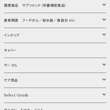
Sサイズ(テープ幅1.5cm) _ ハーネス
Collar & Leash - S（小型犬用）
Collar & Leash Set - S
幼犬・超小型犬用 _ 幅1.0cm
ぬいぐるみ
京
flexi フレキシリード(伸縮リード)
PomPreece / ポンポリース
職人の味
健康食品 サプリメント（栄養補助食品）
Sサイズ(テープ幅1.5cm) _ リード
Harness & Leash - S（小型犬用）
Harness & Leash Set - S
小型犬用 _ 幅1.5cm
ラテックスTOY
Bonpuchi
デンタル
ジャーキー
ライト
etc.
愛犬の健康おやつ
涙やけ対策
食事関連 フードボル／給水器／食器台 etc.
XSサイズ(テープ幅1.0cm) _ 首輪&リードセット
中型犬用 _ 幅2.0cm
和菓子
etc.
BITE ME
POCHETINO
健康維持
フードボウル
インテリア
XSサイズ(テープ幅1.0cm) _ ハーネス&リードセット
etc.
食糞防止
給水器
カドラー／ベッド
キャリー
XSサイズ(テープ幅1.0cm) _ 首輪
季節限定 お正月
食器台
トイレ
サークル
XSサイズ(テープ幅1.0cm) _ ハーネス
季節限定 バレンタイン&ホワイトデー
サークル
ケア用品
XSサイズ(テープ幅1.0cm) _ リード
季節限定 夏
サークルカバー
ブラシ類
Select Goods
Mサイズ(テープ幅2.0cm) _ 首輪&リードセット