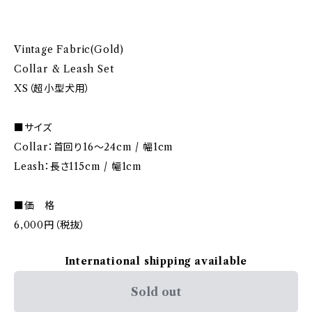
Vintage Fabric(Gold)
Collar & Leash Set
XS（超小型犬用）
■サイズ
Collar：首回り16～24cm / 幅1cm
Leash：長さ115cm / 幅1cm
■価 格
6,000円（税抜）
International shipping available
Sold out