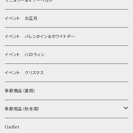
季節限定 ハロウィン
デンタルケア
Bichon Frise
サニタリー＆マナーベルト
季節限定 クリスマス
除菌・抗菌・消臭
イベント お正月
Wonderful Kitchen / (旧)P-ball
耳
イベント バレンタイン＆ホワイトデー
MEAT
グルテンフリー！ _ DOG TREE
静電気防止スプレー
イベント ハロウィン
FISH
ヒマラヤチーズ！ _ loasis
イベント クリスマス
VEGETABLE
わんのはな
季節商品（夏用）
ETC...
エリール
季節用品（秋冬用）
O.C.Farm
ヒーター
Outlet