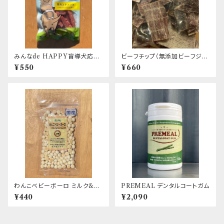
みんなde HAPPY盲導犬応援
ビーフチップ（無添加ビーフジャ
おやつ 馬肉スティック
ーキー） エリール
¥550
¥660
わんこベビーボーロ ミルク&カ
PREMEAL デンタルコートガム
ルシウム入り First
¥440
¥2,090