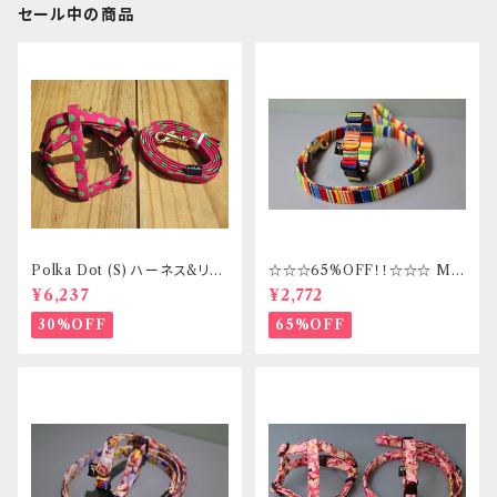
セール中の商品
Polka Dot (S) ハーネス&リー
☆☆☆65%OFF！！☆☆☆ Mサ
ドセット _ フントヒュッテオリジ
イズ 首輪&リードセット _ フント
¥6,237
¥2,772
ナル
ヒュッテオリジナル
30%OFF
65%OFF