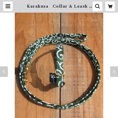
Karakusa Collar & Leash -
XS（超小型犬・幼犬用） | hundehüt
te