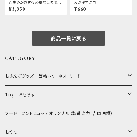
☆歯みがきする必要なしの簡単
カジキマグロ
デンタルケア！！☆ VET'S BES
¥3,850
¥660
T デンタルフォーム
商品一覧に戻る
CATEGORY
おさんぽグッズ 首輪・ハーネス・リード
フントヒュッテオリジナル Gold
Toy おもちゃ
Sサイズ(テープ幅1.5cm) _ 首輪&リードセット
フントヒュッテオリジナル Silver(販売終了)
たまごちゃん
フード フントヒュッテオリジナル（製造協力：吉岡油糧）
Sサイズ(テープ幅1.5cm) _ ハーネス&リードセット
Collar & Leash - XS（超小型犬・幼犬用）
フントヒュッテオリジナル Woven
BESTEVER / ベストエバー
おやつ