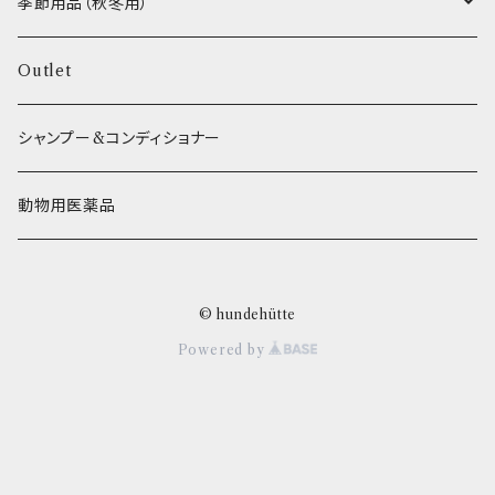
エリール
季節用品（秋冬用）
O.C.Farm
ヒーター
Outlet
シャンプー&コンディショナー
動物用医薬品
© hundehütte
Powered by