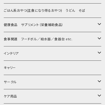
Sサイズ(テープ幅1.5cm) _ 首輪
Harness & Leash - XS（超小型犬･幼犬用）
Harness & Leash - XS
セレクト
iDog&iCat
Bon・rupa(ボンルパ)
ごはん系おやつ(主食になり得るおやつ) うどん そば
Sサイズ(テープ幅1.5cm) _ ハーネス
Collar & Leash - S（小型犬用）
Collar & Leash Set - S
幼犬・超小型犬用 _ 幅1.0cm
ぬいぐるみ
京
flexi フレキシリード(伸縮リード)
PomPreece / ポンポリース
職人の味
健康食品 サプリメント（栄養補助食品）
Sサイズ(テープ幅1.5cm) _ リード
Harness & Leash - S（小型犬用）
Harness & Leash Set - S
小型犬用 _ 幅1.5cm
ラテックスTOY
Bonpuchi
デンタル
ジャーキー
ライト
etc.
愛犬の健康おやつ
涙やけ対策
食事関連 フードボル／給水器／食器台 etc.
XSサイズ(テープ幅1.0cm) _ 首輪&リードセット
中型犬用 _ 幅2.0cm
和菓子
etc.
BITE ME
POCHETINO
健康維持
フードボウル
インテリア
XSサイズ(テープ幅1.0cm) _ ハーネス&リードセット
etc.
食糞防止
給水器
カドラー／ベッド
キャリー
XSサイズ(テープ幅1.0cm) _ 首輪
季節限定 お正月
食器台
トイレ
サークル
XSサイズ(テープ幅1.0cm) _ ハーネス
季節限定 バレンタイン&ホワイトデー
サークル
ケア用品
XSサイズ(テープ幅1.0cm) _ リード