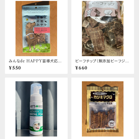
みんなde HAPPY盲導犬応援
ビーフチップ（無添加ビーフジャ
おやつ コラーゲン鶏ささみステ
ーキー） エリール
¥550
¥660
ィック