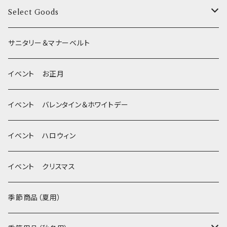
季節限定 夏
サークルカバー
ブラシ類
Select Goods
Mサイズ(テープ幅2.0cm) _ 首輪&リードセット
季節限定 ハロウィン
デンタルケア
Bichon Frise
サニタリー＆マナーベルト
季節限定 クリスマス
除菌・抗菌・消臭
イベント お正月
Wonderful Kitchen / (旧)P-ball
耳
イベント バレンタイン＆ホワイトデー
MEAT
グルテンフリー！ _ DOG TREE
静電気防止スプレー
イベント ハロウィン
FISH
ヒマラヤチーズ！ _ loasis
イベント クリスマス
VEGETABLE
わんのはな
季節商品（夏用）
ETC...