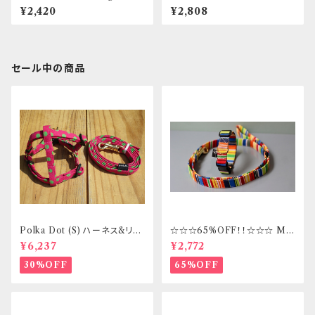
ド・カラーセット リボン付ギンガ
rness
¥2,420
¥2,808
ムチェック Mサイズ
セール中の商品
Polka Dot (S) ハーネス&リー
☆☆☆65%OFF！！☆☆☆ Mサ
ドセット _ フントヒュッテオリジ
イズ 首輪&リードセット _ フント
¥6,237
¥2,772
ナル
ヒュッテオリジナル
30%OFF
65%OFF