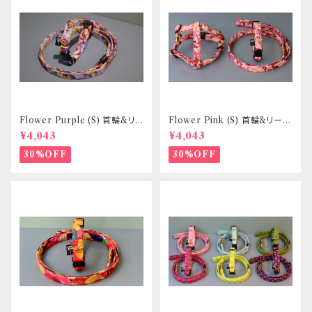
Flower Purple (S) 首輪&リ
Flower Pink (S) 首輪&リード
ードセット _ 小型犬・小柄な中
セット _ 小型犬・小柄な中型犬
¥4,043
¥4,043
型犬向き _ フントヒュッテオリジ
向き _ フントヒュッテオリジナル
ナル
30%OFF
30%OFF