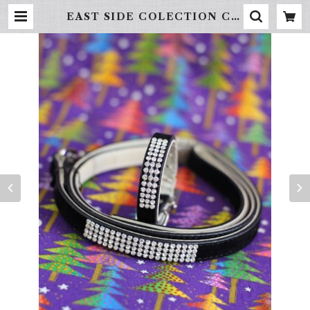
EAST SIDE COLECTION Col
lar & Leash | hundehütte