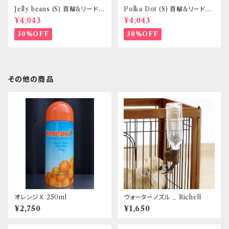
Jelly beans (S) 首輪&リードセ
Polka Dot (S) 首輪&リードセ
ット _ 小型犬・小柄な中型犬向
ット _ 小型犬・小柄な中型犬向
¥4,043
¥4,043
き _ フントヒュッテオリジナル
き _ フントヒュッテオリジナル
30%OFF
30%OFF
その他の商品
オレンジＸ 250ml
ウォーターノズル _ Richell
¥2,750
¥1,650