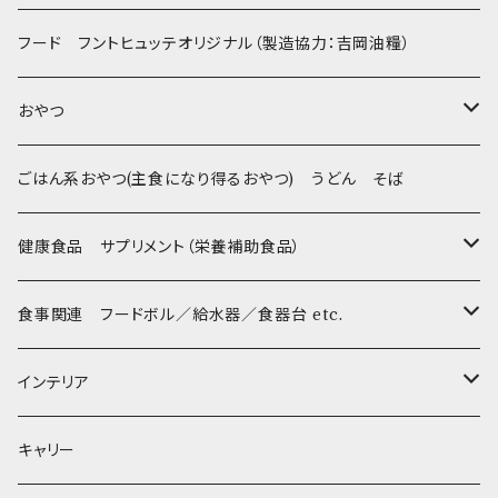
Sサイズ(テープ幅1.5cm) _ 首輪&リードセット
フントヒュッテオリジナル Silver(販売終了)
たまごちゃん
フード フントヒュッテオリジナル（製造協力：吉岡油糧）
Sサイズ(テープ幅1.5cm) _ ハーネス&リードセット
Collar & Leash - XS（超小型犬・幼犬用）
フントヒュッテオリジナル Woven
BESTEVER / ベストエバー
おやつ
Sサイズ(テープ幅1.5cm) _ 首輪
Harness & Leash - XS（超小型犬･幼犬用）
Harness & Leash - XS
セレクト
iDog&iCat
Bon・rupa(ボンルパ)
ごはん系おやつ(主食になり得るおやつ) うどん そば
Sサイズ(テープ幅1.5cm) _ ハーネス
Collar & Leash - S（小型犬用）
Collar & Leash Set - S
幼犬・超小型犬用 _ 幅1.0cm
ぬいぐるみ
京
flexi フレキシリード(伸縮リード)
PomPreece / ポンポリース
職人の味
健康食品 サプリメント（栄養補助食品）
Sサイズ(テープ幅1.5cm) _ リード
Harness & Leash - S（小型犬用）
Harness & Leash Set - S
小型犬用 _ 幅1.5cm
ラテックスTOY
Bonpuchi
デンタル
ジャーキー
ライト
etc.
愛犬の健康おやつ
涙やけ対策
食事関連 フードボル／給水器／食器台 etc.
XSサイズ(テープ幅1.0cm) _ 首輪&リードセット
中型犬用 _ 幅2.0cm
和菓子
etc.
BITE ME
POCHETINO
健康維持
フードボウル
インテリア
XSサイズ(テープ幅1.0cm) _ ハーネス&リードセット
etc.
食糞防止
給水器
カドラー／ベッド
キャリー
XSサイズ(テープ幅1.0cm) _ 首輪