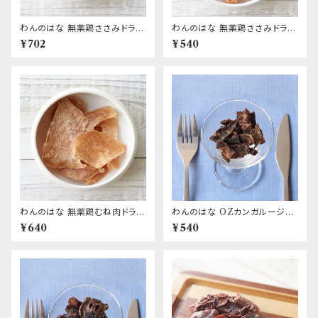
わんのはな 無薬鶏ささみドライ
わんのはな 無薬鶏ささみドライ
スティック
カット
¥702
¥540
わんのはな 無薬鶏むね肉ドライ
わんのはな OZカンガルージャ
スライス
ーキーcube
¥640
¥540