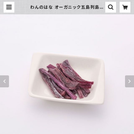
わんのはな オーガニック五島列島ム
ラサキイモ | hundehütte