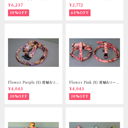
ドセット _ フントヒュッテオリジ
イズ 首輪&リードセット _ フント
¥6,237
¥2,772
ナル
ヒュッテオリジナル
30%OFF
65%OFF
Flower Purple (S) 首輪&リ
Flower Pink (S) 首輪&リード
ードセット _ 小型犬・小柄な中
セット _ 小型犬・小柄な中型犬
¥4,043
¥4,043
型犬向き _ フントヒュッテオリジ
向き _ フントヒュッテオリジナル
ナル
30%OFF
30%OFF