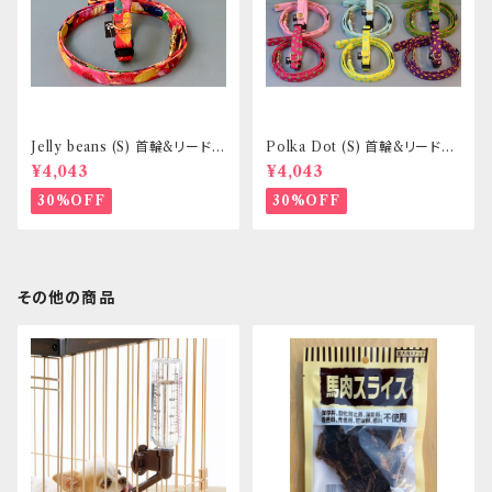
Jelly beans (S) 首輪&リードセ
Polka Dot (S) 首輪&リードセ
ット _ 小型犬・小柄な中型犬向
ット _ 小型犬・小柄な中型犬向
¥4,043
¥4,043
き _ フントヒュッテオリジナル
き _ フントヒュッテオリジナル
30%OFF
30%OFF
その他の商品