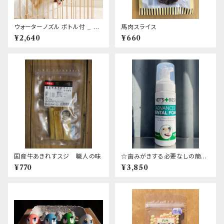
ウォーターノズル ボトル付 _ Ri
馬肉スライス
chell
¥2,640
¥660
国産牛あきれすスジ 職人の味
☆歯みがきする必要なしの簡単
デンタルケア！！☆ VET'S BES
¥770
¥3,850
T デンタルフォーム