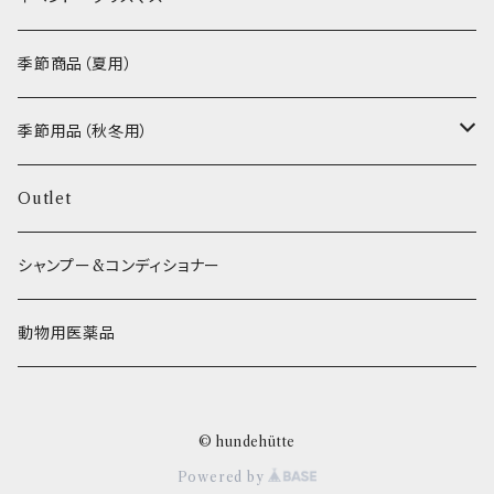
VEGETABLE
わんのはな
季節商品（夏用）
ETC...
エリール
季節用品（秋冬用）
O.C.Farm
ヒーター
Outlet
シャンプー&コンディショナー
動物用医薬品
© hundehütte
Powered by