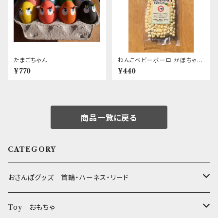
たまごちゃん
わんこベビーボーロ かぼちゃ&
カルシウム入り First
¥770
¥440
商品一覧に戻る
CATEGORY
おさんぽグッズ 首輪・ハーネス・リード
フントヒュッテオリジナル Gold
Toy おもちゃ