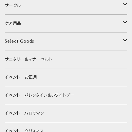
季節限定 お正月
食器台
トイレ
サークル
XSサイズ(テープ幅1.0cm) _ ハーネス
季節限定 バレンタイン&ホワイトデー
サークル
ケア用品
XSサイズ(テープ幅1.0cm) _ リード
季節限定 夏
サークルカバー
ブラシ類
Select Goods
Mサイズ(テープ幅2.0cm) _ 首輪&リードセット
季節限定 ハロウィン
デンタルケア
Bichon Frise
サニタリー＆マナーベルト
季節限定 クリスマス
除菌・抗菌・消臭
イベント お正月
Wonderful Kitchen / (旧)P-ball
耳
イベント バレンタイン＆ホワイトデー
MEAT
グルテンフリー！ _ DOG TREE
静電気防止スプレー
イベント ハロウィン
FISH
ヒマラヤチーズ！ _ loasis
イベント クリスマス