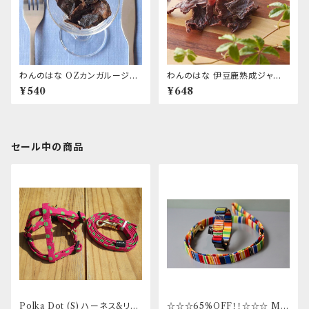
わんのはな OZカンガルージャ
わんのはな 伊豆鹿熟成ジャー
ーキーパフ
キー
¥540
¥648
セール中の商品
Polka Dot (S) ハーネス&リー
☆☆☆65%OFF！！☆☆☆ Mサ