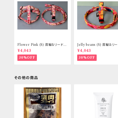
Flower Pink (S) 首輪&リードセ
Jelly beans (S) 首輪&
ット _ 小型犬・小柄な中型犬向き
ト _ 小型犬・小柄な中型犬向
¥4,043
¥4,043
_ フントヒュッテオリジナル
フントヒュッテオリジナル
30%OFF
30%OFF
その他の商品