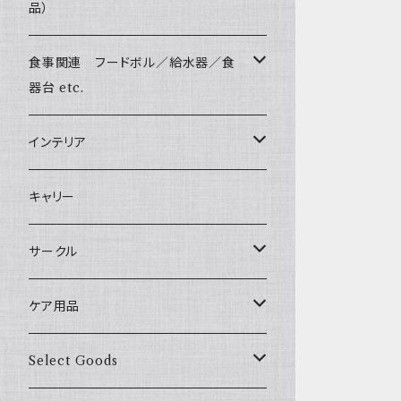
Harness & Leash Set - S
小型犬用 _ 幅1.5cm
Bonpuchi
品）
ジャーキー
ライト
愛犬の健康おやつ
Sサイズ(テープ幅1.5cm) _ リード
Harness & Leash - S（小型犬用）
BITE ME
中型犬用 _ 幅2.0cm
和菓子
涙やけ対策
食事関連 フードボル／給水器／食
XSサイズ(テープ幅1.0cm) _ 首輪&リードセ
etc.
POCHETINO
ット
器台 etc.
健康維持
etc.
XSサイズ(テープ幅1.0cm) _ ハーネス&リー
フードボウル
インテリア
ドセット
食糞防止
季節限定 お正月
給水器
カドラー／ベッド
キャリー
XSサイズ(テープ幅1.0cm) _ 首輪
季節限定 バレンタイン&ホワイトデー
食器台
トイレ
サークル
XSサイズ(テープ幅1.0cm) _ ハーネス
季節限定 夏
サークル
ケア用品
XSサイズ(テープ幅1.0cm) _ リード
季節限定 ハロウィン
サークルカバー
ブラシ類
Select Goods
Mサイズ(テープ幅2.0cm) _ 首輪&リードセ
ット
季節限定 クリスマス