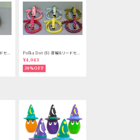
リードセッ
Polka Dot (S) 首輪&リードセッ
き _
ト _ 小型犬・小柄な中型犬向き _
¥4,043
フントヒュッテオリジナル
30%OFF