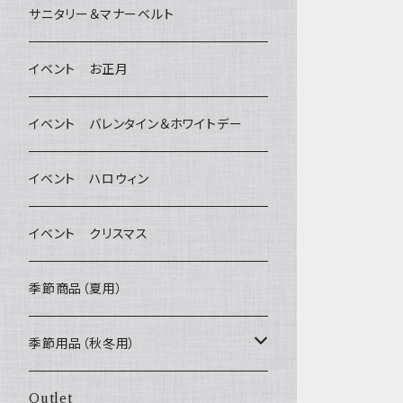
デンタルケア
Bichon Frise
サニタリー＆マナーベルト
Wonderful Kitchen / (旧)P-ball
除菌・抗菌・消臭
イベント お正月
MEAT
グルテンフリー！ _ DOG TREE
耳
イベント バレンタイン＆ホワイトデー
FISH
ヒマラヤチーズ！ _ loasis
静電気防止スプレー
イベント ハロウィン
VEGETABLE
わんのはな
イベント クリスマス
ETC...
エリール
季節商品（夏用）
O.C.Farm
季節用品（秋冬用）
ヒーター
Outlet