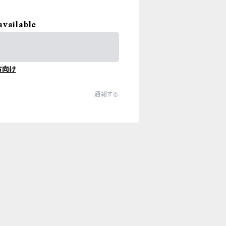
available
方向け
通報する