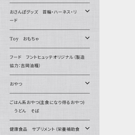
おさんぽグッズ 首輪・ハーネス・リ
ード
フントヒュッテオリジナル Gold
Toy おもちゃ
Sサイズ(テープ幅1.5cm) _ 首輪&リードセッ
フントヒュッテオリジナル Silver
たまごちゃん
フード フントヒュッテオリジナル（製造
ト
(販売終了)
協力：吉岡油糧）
BESTEVER / ベストエバー
Sサイズ(テープ幅1.5cm) _ ハーネス&リード
Collar & Leash - XS（超小型犬・幼犬用）
フントヒュッテオリジナル Woven
おやつ
セット
iDog&iCat
Harness & Leash - XS（超小型犬･幼犬
Harness & Leash - XS
セレクト
Bon・rupa(ボンルパ)
ごはん系おやつ(主食になり得るおやつ)
Sサイズ(テープ幅1.5cm) _ 首輪
用）
うどん そば
ぬいぐるみ
PomPreece / ポンポリース
Collar & Leash Set - S
幼犬・超小型犬用 _ 幅1.0cm
京
flexi フレキシリード(伸縮リード)
職人の味
Sサイズ(テープ幅1.5cm) _ ハーネス
Collar & Leash - S（小型犬用）
ラテックスTOY
健康食品 サプリメント（栄養補助食
デンタル
etc.