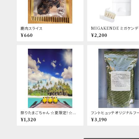
鹿肉スライス
MIGAKENDE ミガケンデ
き粉 for DOG 20g
¥660
¥2,200
祭りたまごちゃん ☆夏限定！☆日
フントヒュッテオリジナルフー
本限定！☆数量限定！
造協力:吉岡油糧)
¥1,320
¥3,190