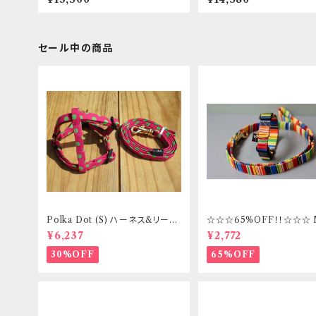
セール中の商品
Polka Dot (S) ハーネス&リード
☆☆☆65%OFF！！☆☆☆
セット _ フントヒュッテオリジナル
ズ 首輪&リードセット _ フ
¥6,237
¥2,772
ッテオリジナル
30%OFF
65%OFF