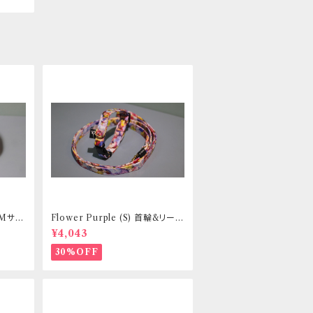
 Mサイ
Flower Purple (S) 首輪&リード
ントヒュ
セット _ 小型犬・小柄な中型犬向
¥4,043
き _ フントヒュッテオリジナル
30%OFF