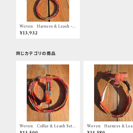
Woven Harness & Leash -
XS
¥13,932
同じカテゴリの商品
Woven Collar & Leash Set -
Woven Harness & Lea
S
t - S
¥13,500
¥14,580