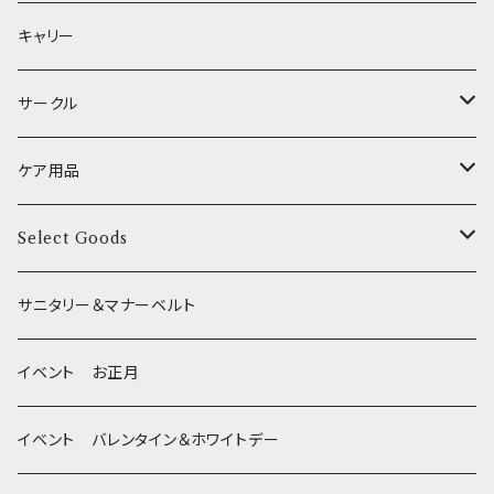
XSサイズ(テープ幅1.0cm) _ ハーネス&リードセット
etc.
食糞防止
給水器
カドラー／ベッド
キャリー
XSサイズ(テープ幅1.0cm) _ 首輪
季節限定 お正月
食器台
トイレ
サークル
XSサイズ(テープ幅1.0cm) _ ハーネス
季節限定 バレンタイン&ホワイトデー
サークル
ケア用品
XSサイズ(テープ幅1.0cm) _ リード
季節限定 夏
サークルカバー
ブラシ類
Select Goods
Mサイズ(テープ幅2.0cm) _ 首輪&リードセット
季節限定 ハロウィン
デンタルケア
Bichon Frise
サニタリー＆マナーベルト
季節限定 クリスマス
除菌・抗菌・消臭
イベント お正月
Wonderful Kitchen / (旧)P-ball
耳
イベント バレンタイン＆ホワイトデー