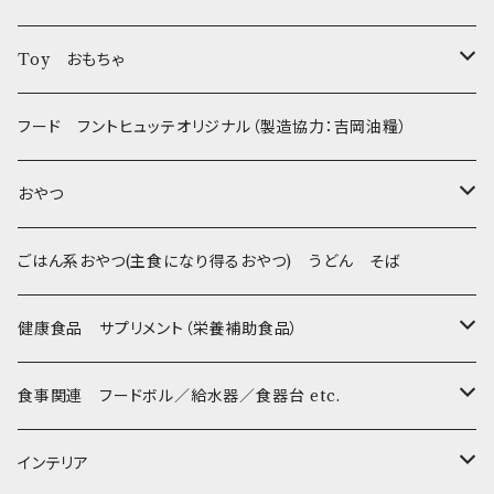
フントヒュッテオリジナル Gold
Toy おもちゃ
Sサイズ(テープ幅1.5cm) _ 首輪&リードセット
フントヒュッテオリジナル Silver(販売終了)
たまごちゃん
フード フントヒュッテオリジナル（製造協力：吉岡油糧）
Sサイズ(テープ幅1.5cm) _ ハーネス&リードセット
Collar & Leash - XS（超小型犬・幼犬用）
フントヒュッテオリジナル Woven
BESTEVER / ベストエバー
おやつ
Sサイズ(テープ幅1.5cm) _ 首輪
Harness & Leash - XS（超小型犬･幼犬用）
Harness & Leash - XS
セレクト
iDog&iCat
Bon・rupa(ボンルパ)
ごはん系おやつ(主食になり得るおやつ) うどん そば
Sサイズ(テープ幅1.5cm) _ ハーネス
Collar & Leash - S（小型犬用）
Collar & Leash Set - S
幼犬・超小型犬用 _ 幅1.0cm
ぬいぐるみ
京
flexi フレキシリード(伸縮リード)
PomPreece / ポンポリース
職人の味
健康食品 サプリメント（栄養補助食品）
Sサイズ(テープ幅1.5cm) _ リード
Harness & Leash - S（小型犬用）
Harness & Leash Set - S
小型犬用 _ 幅1.5cm
ラテックスTOY
Bonpuchi
デンタル
ジャーキー
ライト
etc.
愛犬の健康おやつ
涙やけ対策
食事関連 フードボル／給水器／食器台 etc.
XSサイズ(テープ幅1.0cm) _ 首輪&リードセット
中型犬用 _ 幅2.0cm
和菓子
etc.
BITE ME
POCHETINO
健康維持
フードボウル
インテリア