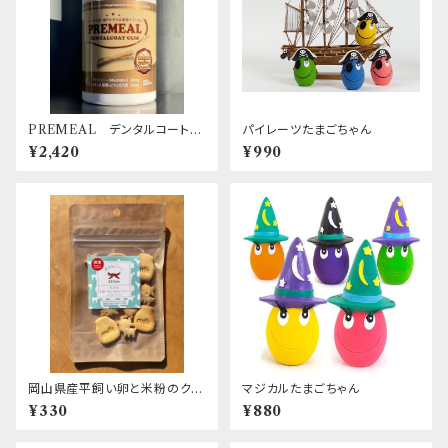
PREMEAL デンタルコートガ
パイレーツたまごちゃん
ムUmanuka 50本入 馬皮＋
¥2,420
¥990
マヌカハニー / 口腔・腸内環境
ケアに
岡山県産平飼い卵と米粉のクッ
マジカルたまごちゃん
キー ～ヤギミルク～
¥330
¥880