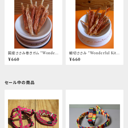
国産ささみ巻きガム “Wonderf
細切ささみ “Wonderful Kitc
ul Kitchen / (旧)P-ball”
hen / (旧)P-ball”
¥660
¥660
セール中の商品