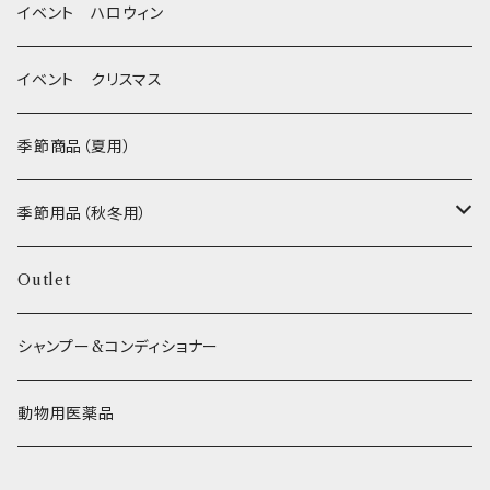
MEAT
グルテンフリー！ _ DOG TREE
静電気防止スプレー
イベント ハロウィン
FISH
ヒマラヤチーズ！ _ loasis
イベント クリスマス
VEGETABLE
わんのはな
季節商品（夏用）
ETC...
エリール
季節用品（秋冬用）
O.C.Farm
ヒーター
Outlet
シャンプー&コンディショナー
動物用医薬品