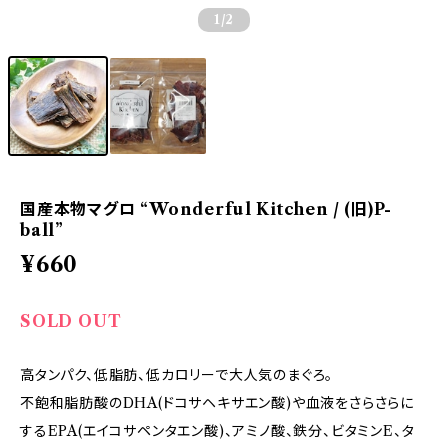
1
/2
国産本物マグロ “Wonderful Kitchen / (旧)P-
ball”
¥660
SOLD OUT
高タンパク、低脂肪、低カロリーで大人気のまぐろ。
不飽和脂肪酸のDHA(ドコサヘキサエン酸)や血液をさらさらに
するEPA(エイコサペンタエン酸)、アミノ酸、鉄分、ビタミンE、タ