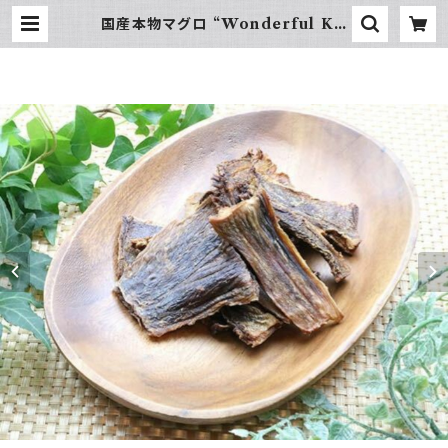
国産本物マグロ “Wonderful Kit
chen / (旧)P-ball” | hundehütt
e