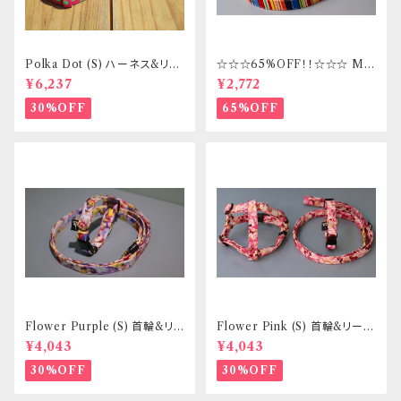
Polka Dot (S) ハーネス&リー
☆☆☆65%OFF！！☆☆☆ Mサ
ドセット _ フントヒュッテオリジ
イズ 首輪&リードセット _ フント
¥6,237
¥2,772
ナル
ヒュッテオリジナル
30%OFF
65%OFF
Flower Purple (S) 首輪&リ
Flower Pink (S) 首輪&リード
ードセット _ 小型犬・小柄な中
セット _ 小型犬・小柄な中型犬
¥4,043
¥4,043
型犬向き _ フントヒュッテオリジ
向き _ フントヒュッテオリジナル
ナル
30%OFF
30%OFF