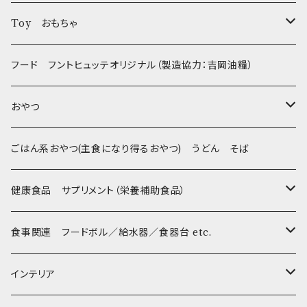
フントヒュッテオリジナル Gold
Toy おもちゃ
Sサイズ(テープ幅1.5cm) _ 首輪&リードセット
フントヒュッテオリジナル Silver(販売終了)
たまごちゃん
フード フントヒュッテオリジナル（製造協力：吉岡油糧）
Sサイズ(テープ幅1.5cm) _ ハーネス&リードセット
Collar & Leash - XS（超小型犬・幼犬用）
フントヒュッテオリジナル Woven
BESTEVER / ベストエバー
おやつ
Sサイズ(テープ幅1.5cm) _ 首輪
Harness & Leash - XS（超小型犬･幼犬用）
Harness & Leash - XS
セレクト
iDog&iCat
Bon・rupa(ボンルパ)
ごはん系おやつ(主食になり得るおやつ) うどん そば
Sサイズ(テープ幅1.5cm) _ ハーネス
Collar & Leash - S（小型犬用）
Collar & Leash Set - S
幼犬・超小型犬用 _ 幅1.0cm
ぬいぐるみ
京
flexi フレキシリード(伸縮リード)
PomPreece / ポンポリース
職人の味
健康食品 サプリメント（栄養補助食品）
Sサイズ(テープ幅1.5cm) _ リード
Harness & Leash - S（小型犬用）
Harness & Leash Set - S
小型犬用 _ 幅1.5cm
ラテックスTOY
Bonpuchi
デンタル
ジャーキー
ライト
etc.
愛犬の健康おやつ
涙やけ対策
食事関連 フードボル／給水器／食器台 etc.
XSサイズ(テープ幅1.0cm) _ 首輪&リードセット
中型犬用 _ 幅2.0cm
和菓子
etc.
BITE ME
POCHETINO
健康維持
フードボウル
インテリア
XSサイズ(テープ幅1.0cm) _ ハーネス&リードセット