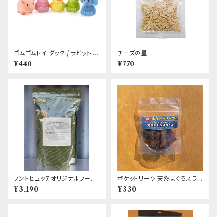
ゴムゴムトイ ダック / ラビット /
チーズの星
ピッグ / エレファント / カッパ
¥440
¥770
フントヒュッテオリジナルフード
ポケットリーツ 天然まぐろスライ
(製造協力:吉岡油糧)
ス
¥3,190
¥330