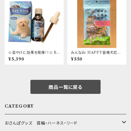
☆涙やけに効果を発揮！！☆ BL
みんなde HAPPY盲導犬応援
UE BAY Eye Vita Drops 30
おやつ かぼちゃの米粉クッキー
¥5,390
¥550
ml アイビタ 日本正規代理店取
扱商品
商品一覧に戻る
CATEGORY
おさんぽグッズ 首輪・ハーネス・リード