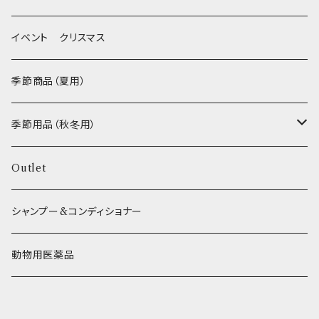
FISH
ヒマラヤチーズ！ _ loasis
イベント クリスマス
VEGETABLE
わんのはな
季節商品（夏用）
ETC...
エリール
季節用品（秋冬用）
O.C.Farm
ヒーター
Outlet
シャンプー&コンディショナー
動物用医薬品