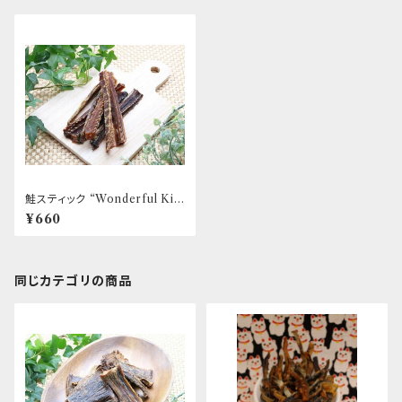
鮭スティック “Wonderful Kit
chen / (旧)P-ball”
¥660
同じカテゴリの商品