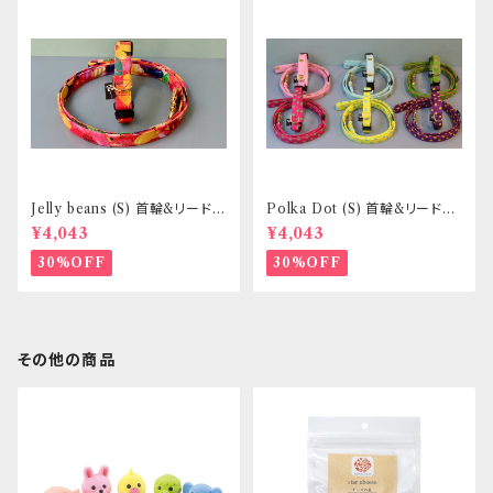
Jelly beans (S) 首輪&リードセ
Polka Dot (S) 首輪&リードセ
ット _ 小型犬・小柄な中型犬向
ット _ 小型犬・小柄な中型犬向
¥4,043
¥4,043
き _ フントヒュッテオリジナル
き _ フントヒュッテオリジナル
30%OFF
30%OFF
その他の商品