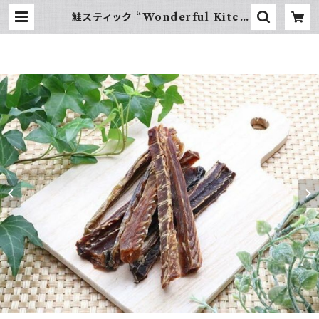
鮭スティック “Wonderful Kitch
en / (旧)P-ball” | hundehütte