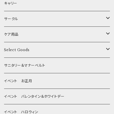
etc.
食糞防止
給水器
カドラー／ベッド
キャリー
XSサイズ(テープ幅1.0cm) _ 首輪
季節限定 お正月
食器台
トイレ
サークル
XSサイズ(テープ幅1.0cm) _ ハーネス
季節限定 バレンタイン&ホワイトデー
サークル
ケア用品
XSサイズ(テープ幅1.0cm) _ リード
季節限定 夏
サークルカバー
ブラシ類
Select Goods
Mサイズ(テープ幅2.0cm) _ 首輪&リードセット
季節限定 ハロウィン
デンタルケア
Bichon Frise
サニタリー＆マナーベルト
季節限定 クリスマス
除菌・抗菌・消臭
イベント お正月
Wonderful Kitchen / (旧)P-ball
耳
イベント バレンタイン＆ホワイトデー
MEAT
グルテンフリー！ _ DOG TREE
静電気防止スプレー
イベント ハロウィン