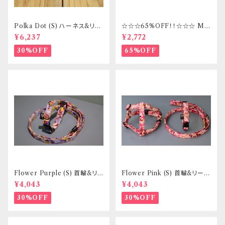
Polka Dot (S) ハーネス&リー
☆☆☆65%OFF！！☆☆☆ Mサ
ドセット _ フントヒュッテオリジ
イズ 首輪&リードセット _ フント
¥6,237
¥2,772
ナル
ヒュッテオリジナル
30%OFF
65%OFF
Flower Purple (S) 首輪&リ
Flower Pink (S) 首輪&リード
ードセット _ 小型犬・小柄な中
セット _ 小型犬・小柄な中型犬
¥4,043
¥4,043
型犬向き _ フントヒュッテオリジ
向き _ フントヒュッテオリジナル
ナル
30%OFF
30%OFF