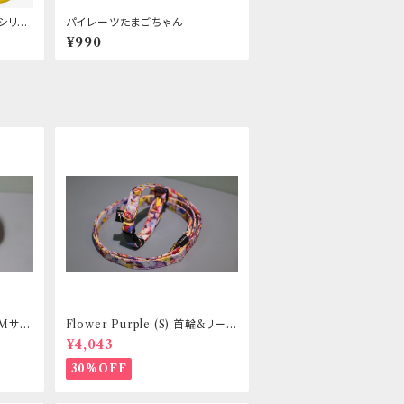
シリー
パイレーツたまごちゃん
¥990
 Mサイ
Flower Purple (S) 首輪&リード
ントヒュ
セット _ 小型犬・小柄な中型犬向
¥4,043
き _ フントヒュッテオリジナル
30%OFF