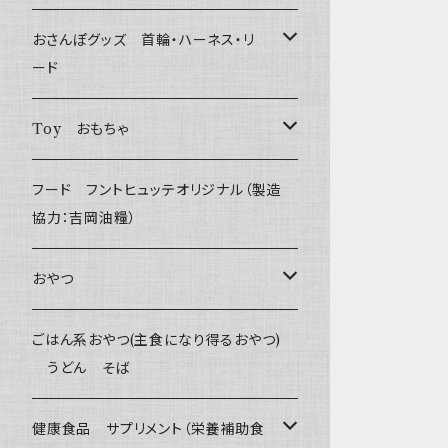
おさんぽグッズ 首輪・ハーネス・リ
ード
フントヒュッテオリジナル Gold
Toy おもちゃ
Sサイズ(テープ幅1.5cm) _ 首輪&リードセッ
フントヒュッテオリジナル Silver
たまごちゃん
フード フントヒュッテオリジナル（製造
ト
(販売終了)
協力：吉岡油糧）
BESTEVER / ベストエバー
Sサイズ(テープ幅1.5cm) _ ハーネス&リード
Collar & Leash - XS（超小型犬・幼犬用）
フントヒュッテオリジナル Woven
おやつ
セット
iDog&iCat
Harness & Leash - XS（超小型犬･幼犬
Harness & Leash - XS
セレクト
Bon・rupa(ボンルパ)
ごはん系おやつ(主食になり得るおやつ)
Sサイズ(テープ幅1.5cm) _ 首輪
用）
うどん そば
ぬいぐるみ
PomPreece / ポンポリース
Collar & Leash Set - S
幼犬・超小型犬用 _ 幅1.0cm
京
flexi フレキシリード(伸縮リード)
職人の味
Sサイズ(テープ幅1.5cm) _ ハーネス
Collar & Leash - S（小型犬用）
ラテックスTOY
健康食品 サプリメント（栄養補助食
デンタル
etc.