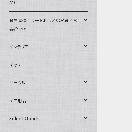
Harness & Leash Set - S
小型犬用 _ 幅1.5cm
Bonpuchi
品）
ジャーキー
ライト
愛犬の健康おやつ
Sサイズ(テープ幅1.5cm) _ リード
Harness & Leash - S（小型犬用）
BITE ME
中型犬用 _ 幅2.0cm
和菓子
涙やけ対策
食事関連 フードボル／給水器／食
XSサイズ(テープ幅1.0cm) _ 首輪&リードセ
etc.
POCHETINO
ット
器台 etc.
健康維持
etc.
XSサイズ(テープ幅1.0cm) _ ハーネス&リー
フードボウル
インテリア
ドセット
食糞防止
季節限定 お正月
給水器
カドラー／ベッド
キャリー
XSサイズ(テープ幅1.0cm) _ 首輪
季節限定 バレンタイン&ホワイトデー
食器台
トイレ
サークル
XSサイズ(テープ幅1.0cm) _ ハーネス
季節限定 夏
サークル
ケア用品
XSサイズ(テープ幅1.0cm) _ リード
季節限定 ハロウィン
サークルカバー
ブラシ類
Select Goods
Mサイズ(テープ幅2.0cm) _ 首輪&リードセ
ット
季節限定 クリスマス