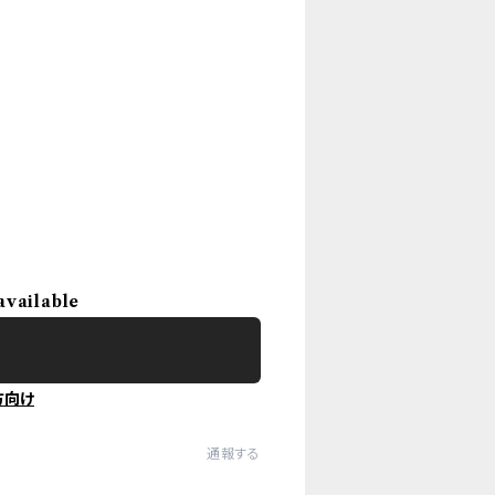
available
方向け
通報する