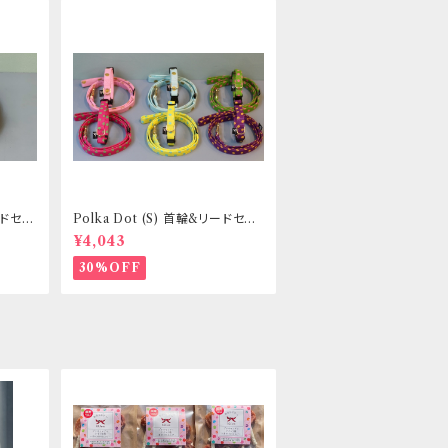
リードセッ
Polka Dot (S) 首輪&リードセッ
き _
ト _ 小型犬・小柄な中型犬向き _
¥4,043
フントヒュッテオリジナル
30%OFF