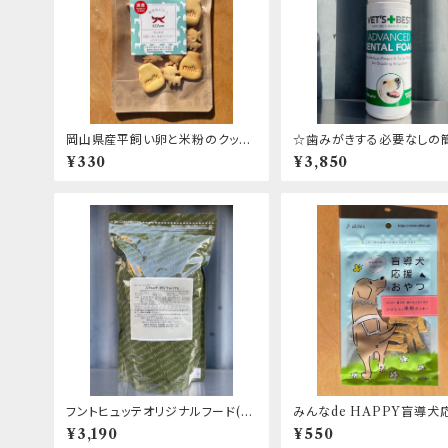
岡山県産平飼い卵と米粉のクッキ
☆歯みがきする必要なしの
ー ～ヤギミルク～
ンタルケア！！☆ VET'S BE
¥330
¥3,850
ンタルフォーム
フントヒュッテオリジナルフード(製
みんなde HAPPY盲導犬
造協力:吉岡油糧)
やつ かぼちゃの米粉クッキ
¥3,190
¥550