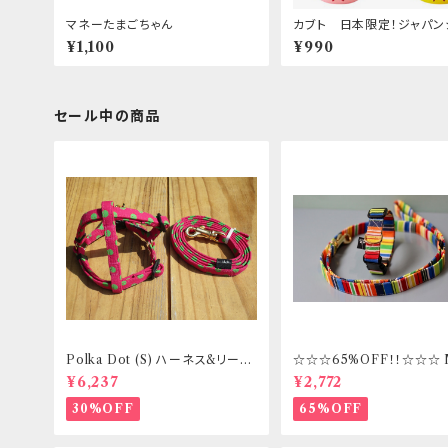
マネーたまごちゃん
カブト 日本限定！ジャパン
ズ！
¥1,100
¥990
セール中の商品
Polka Dot (S) ハーネス&リード
☆☆☆65%OFF！！☆☆☆
セット _ フントヒュッテオリジナル
ズ 首輪&リードセット _ フ
¥6,237
¥2,772
ッテオリジナル
30%OFF
65%OFF