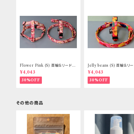
Flower Pink (S) 首輪&リードセ
Jelly beans (S) 首輪&
ット _ 小型犬・小柄な中型犬向き
ト _ 小型犬・小柄な中型犬向
¥4,043
¥4,043
_ フントヒュッテオリジナル
フントヒュッテオリジナル
30%OFF
30%OFF
その他の商品