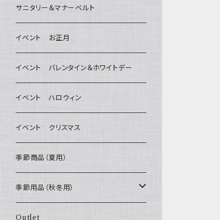
デンタルケア
Bichon Frise
サニタリー＆マナーベルト
Wonderful Kitchen / (旧)P-ball
除菌・抗菌・消臭
イベント お正月
MEAT
グルテンフリー！ _ DOG TREE
耳
イベント バレンタイン＆ホワイトデー
FISH
ヒマラヤチーズ！ _ loasis
静電気防止スプレー
イベント ハロウィン
VEGETABLE
わんのはな
イベント クリスマス
ETC...
エリール
季節商品（夏用）
O.C.Farm
季節用品（秋冬用）
ヒーター
Outlet