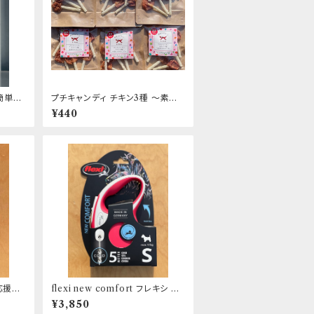
簡単デ
プチキャンディ チキン3種 ～素材1
ST デ
00％仕上げ～
¥440
応援お
flexi new comfort フレキシ リ
ー
ード ニューコンフォート コード5
¥3,850
ｍ S