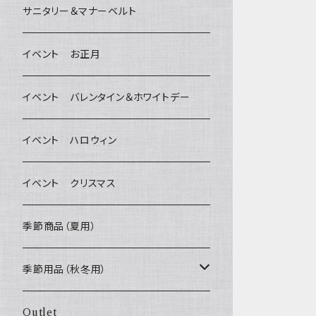
デンタルケア
Bichon Frise
サニタリー＆マナーベルト
Wonderful Kitchen / (旧)P-ball
除菌・抗菌・消臭
イベント お正月
MEAT
グルテンフリー！ _ DOG TREE
耳
イベント バレンタイン＆ホワイトデー
FISH
ヒマラヤチーズ！ _ loasis
静電気防止スプレー
イベント ハロウィン
VEGETABLE
わんのはな
イベント クリスマス
ETC...
エリール
季節商品（夏用）
O.C.Farm
季節用品（秋冬用）
ヒーター
Outlet