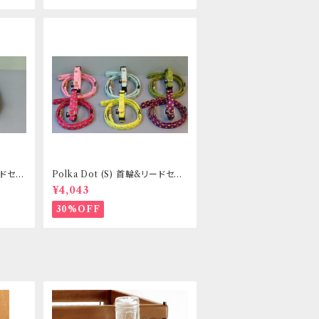
リードセッ
Polka Dot (S) 首輪&リードセッ
き _
ト _ 小型犬・小柄な中型犬向き _
¥4,043
フントヒュッテオリジナル
30%OFF