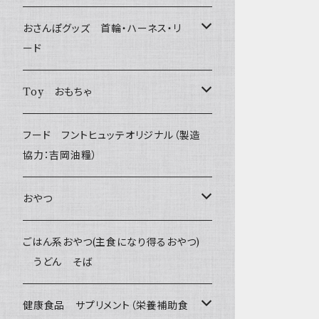
おさんぽグッズ 首輪・ハーネス・リ
ード
フントヒュッテオリジナル Gold
Toy おもちゃ
Sサイズ(テープ幅1.5cm) _ 首輪&リードセッ
フントヒュッテオリジナル Silver
たまごちゃん
フード フントヒュッテオリジナル（製造
ト
(販売終了)
協力：吉岡油糧）
BESTEVER / ベストエバー
Sサイズ(テープ幅1.5cm) _ ハーネス&リード
Collar & Leash - XS（超小型犬・幼犬用）
フントヒュッテオリジナル Woven
おやつ
セット
iDog&iCat
Harness & Leash - XS（超小型犬･幼犬
Harness & Leash - XS
セレクト
Bon・rupa(ボンルパ)
ごはん系おやつ(主食になり得るおやつ)
Sサイズ(テープ幅1.5cm) _ 首輪
用）
うどん そば
ぬいぐるみ
PomPreece / ポンポリース
Collar & Leash Set - S
幼犬・超小型犬用 _ 幅1.0cm
京
flexi フレキシリード(伸縮リード)
職人の味
Sサイズ(テープ幅1.5cm) _ ハーネス
Collar & Leash - S（小型犬用）
ラテックスTOY
健康食品 サプリメント（栄養補助食
デンタル
etc.