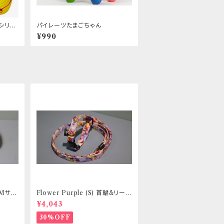
シリー
パイレーツたまごちゃん
¥990
 Mサイ
Flower Purple (S) 首輪&リード
ントヒュ
セット _ 小型犬・小柄な中型犬向
¥4,043
き _ フントヒュッテオリジナル
30%OFF