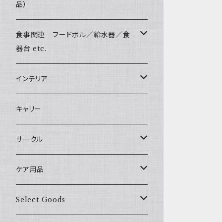
Harness & Leash Set - S
小型犬用 _ 幅1.5cm
Bonpuchi
品）
ジャーキー
ライト
愛犬の健康おやつ
Sサイズ(テープ幅1.5cm) _ リード
Harness & Leash - S（小型犬用）
BITE ME
中型犬用 _ 幅2.0cm
和菓子
涙やけ対策
食事関連 フードボル／給水器／食
XSサイズ(テープ幅1.0cm) _ 首輪&リードセ
etc.
POCHETINO
ット
器台 etc.
健康維持
etc.
XSサイズ(テープ幅1.0cm) _ ハーネス&リー
フードボウル
インテリア
ドセット
食糞防止
季節限定 お正月
給水器
カドラー／ベッド
キャリー
XSサイズ(テープ幅1.0cm) _ 首輪
季節限定 バレンタイン&ホワイトデー
食器台
トイレ
サークル
XSサイズ(テープ幅1.0cm) _ ハーネス
季節限定 夏
サークル
ケア用品
XSサイズ(テープ幅1.0cm) _ リード
季節限定 ハロウィン
サークルカバー
ブラシ類
Select Goods
Mサイズ(テープ幅2.0cm) _ 首輪&リードセ
ット
季節限定 クリスマス