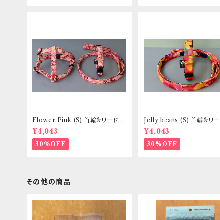
Flower Pink (S) 首輪&リードセ
Jelly beans (S) 首輪&
ット _ 小型犬・小柄な中型犬向き
ト _ 小型犬・小柄な中型犬向
¥4,043
¥4,043
_ フントヒュッテオリジナル
フントヒュッテオリジナル
30%OFF
30%OFF
その他の商品