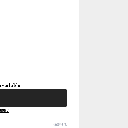
available
方向け
通報する