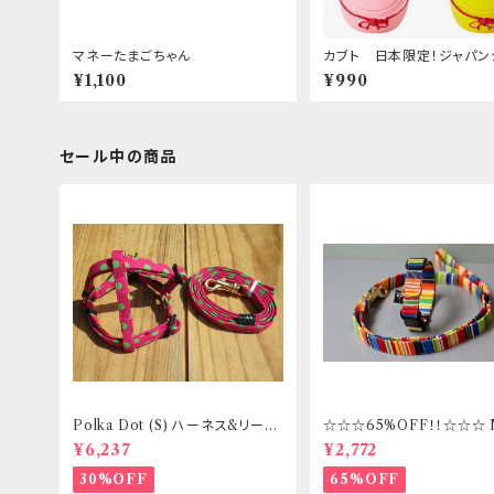
マネーたまごちゃん
カブト 日本限定！ジャパン
ズ！
¥1,100
¥990
セール中の商品
Polka Dot (S) ハーネス&リード
☆☆☆65%OFF！！☆☆☆
セット _ フントヒュッテオリジナル
ズ 首輪&リードセット _ フ
¥6,237
¥2,772
ッテオリジナル
30%OFF
65%OFF