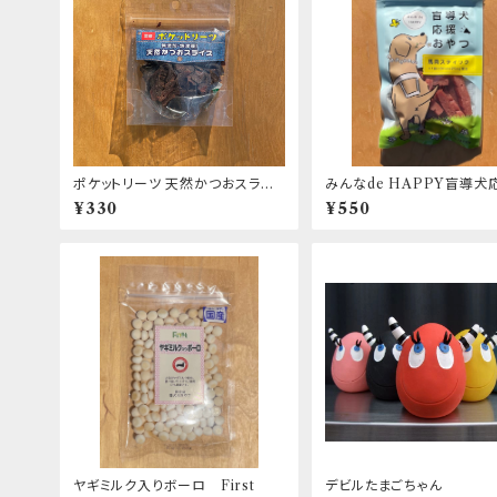
ポケットリーツ 天然かつおスライ
みんなde HAPPY盲導犬
ス
やつ 馬肉スティック
¥330
¥550
ヤギミルク入りボーロ First
デビルたまごちゃん