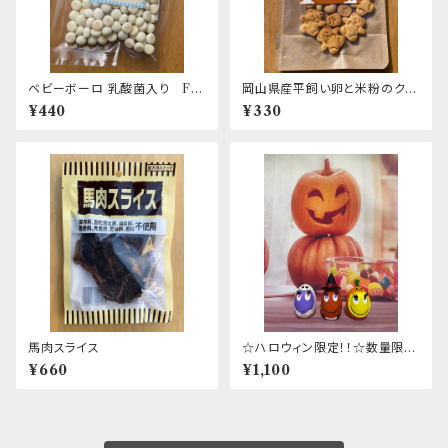
ベビーボーロ 乳酸菌入り Fir
岡山県産平飼い卵と米粉のクッ
st
キー ～マヌカハニー～
¥440
¥330
馬肉スライス
☆ハロウィン限定！！☆数量限
定！！ ハロウィンたまごちゃん
¥660
¥1,100