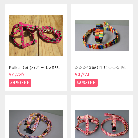
Polka Dot (S) ハーネス&リー
☆☆☆65%OFF！！☆☆☆ Mサ
ドセット _ フントヒュッテオリジ
イズ 首輪&リードセット _ フント
¥6,237
¥2,772
ナル
ヒュッテオリジナル
30%OFF
65%OFF