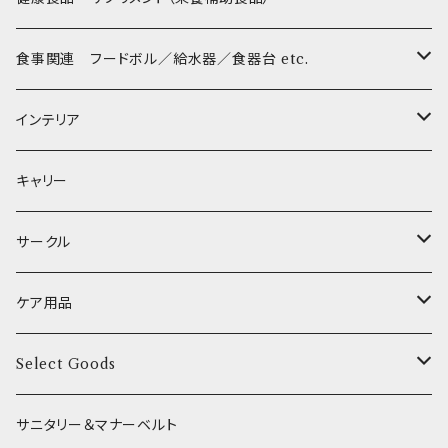
Sサイズ(テープ幅1.5cm) _ リード
Harness & Leash - S（小型犬用）
Harness & Leash Set - S
小型犬用 _ 幅1.5cm
ラテックスTOY
Bonpuchi
デンタル
ジャーキー
ライト
etc.
愛犬の健康おやつ
涙やけ対策
食事関連 フードボル／給水器／食器台 etc.
XSサイズ(テープ幅1.0cm) _ 首輪&リードセット
中型犬用 _ 幅2.0cm
和菓子
etc.
BITE ME
POCHETINO
健康維持
フードボウル
インテリア
XSサイズ(テープ幅1.0cm) _ ハーネス&リードセット
etc.
食糞防止
給水器
カドラー／ベッド
キャリー
XSサイズ(テープ幅1.0cm) _ 首輪
季節限定 お正月
食器台
トイレ
サークル
XSサイズ(テープ幅1.0cm) _ ハーネス
季節限定 バレンタイン&ホワイトデー
サークル
ケア用品
XSサイズ(テープ幅1.0cm) _ リード
季節限定 夏
サークルカバー
ブラシ類
Select Goods
Mサイズ(テープ幅2.0cm) _ 首輪&リードセット
季節限定 ハロウィン
デンタルケア
Bichon Frise
サニタリー＆マナーベルト