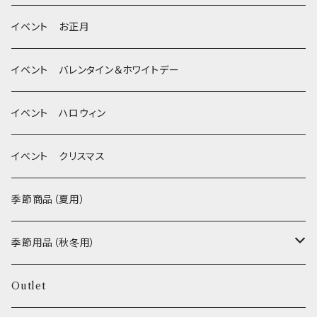
季節限定 クリスマス
除菌・抗菌・消臭
イベント お正月
Wonderful Kitchen / (旧)P-ball
耳
イベント バレンタイン＆ホワイトデー
MEAT
グルテンフリー！ _ DOG TREE
静電気防止スプレー
イベント ハロウィン
FISH
ヒマラヤチーズ！ _ loasis
イベント クリスマス
VEGETABLE
わんのはな
季節商品（夏用）
ETC...
エリール
季節用品（秋冬用）
O.C.Farm
ヒーター
Outlet