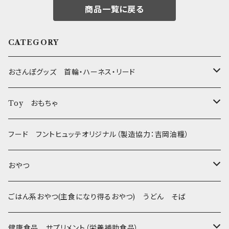
商品一覧に戻る
CATEGORY
おさんぽグッズ 首輪・ハーネス・リード
フントヒュッテオリジナル Gold
Toy おもちゃ
Sサイズ(テープ幅1.5cm) _ 首輪&リードセット
フントヒュッテオリジナル Silver(販売終了)
たまごちゃん
フード フントヒュッテオリジナル（製造協力：吉岡油糧）
Sサイズ(テープ幅1.5cm) _ ハーネス&リードセット
Collar & Leash - XS（超小型犬・幼犬用）
フントヒュッテオリジナル Woven
BESTEVER / ベストエバー
おやつ
Sサイズ(テープ幅1.5cm) _ 首輪
Harness & Leash - XS（超小型犬･幼犬用）
Harness & Leash - XS
セレクト
iDog&iCat
Bon・rupa(ボンルパ)
ごはん系おやつ(主食になり得るおやつ) うどん そば
Sサイズ(テープ幅1.5cm) _ ハーネス
Collar & Leash - S（小型犬用）
Collar & Leash Set - S
幼犬・超小型犬用 _ 幅1.0cm
ぬいぐるみ
京
flexi フレキシリード(伸縮リード)
PomPreece / ポンポリース
職人の味
健康食品 サプリメント（栄養補助食品）