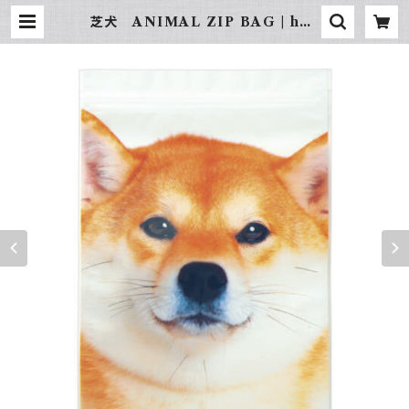
芝犬 ANIMAL ZIP BAG | hun
dehütte