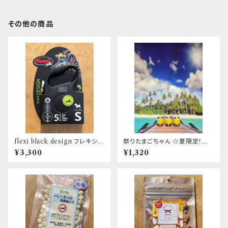
その他の商品
flexi black design フレキシ リ
祭りたまごちゃん ☆夏限定！☆
ード ブラックデザイン コード5
日本限定！☆数量限定！
¥3,300
¥1,320
ｍ S