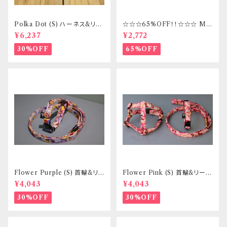
Polka Dot (S) ハーネス&リー
☆☆☆65%OFF！！☆☆☆ Mサ
ドセット _ フントヒュッテオリジ
イズ 首輪&リードセット _ フント
¥6,237
¥2,772
ナル
ヒュッテオリジナル
30%OFF
65%OFF
Flower Purple (S) 首輪&リ
Flower Pink (S) 首輪&リード
ードセット _ 小型犬・小柄な中
セット _ 小型犬・小柄な中型犬
¥4,043
¥4,043
型犬向き _ フントヒュッテオリジ
向き _ フントヒュッテオリジナル
ナル
30%OFF
30%OFF