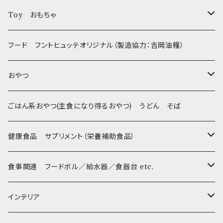
フントヒュッテオリジナル Gold
Toy おもちゃ
Sサイズ(テープ幅1.5cm) _ 首輪&リードセット
フントヒュッテオリジナル Silver(販売終了)
たまごちゃん
フード フントヒュッテオリジナル（製造協力：吉岡油糧）
Sサイズ(テープ幅1.5cm) _ ハーネス&リードセット
Collar & Leash - XS（超小型犬・幼犬用）
フントヒュッテオリジナル Woven
BESTEVER / ベストエバー
おやつ
Sサイズ(テープ幅1.5cm) _ 首輪
Harness & Leash - XS（超小型犬･幼犬用）
Harness & Leash - XS
セレクト
iDog&iCat
Bon・rupa(ボンルパ)
ごはん系おやつ(主食になり得るおやつ) うどん そば
Sサイズ(テープ幅1.5cm) _ ハーネス
Collar & Leash - S（小型犬用）
Collar & Leash Set - S
幼犬・超小型犬用 _ 幅1.0cm
ぬいぐるみ
京
flexi フレキシリード(伸縮リード)
PomPreece / ポンポリース
職人の味
健康食品 サプリメント（栄養補助食品）
Sサイズ(テープ幅1.5cm) _ リード
Harness & Leash - S（小型犬用）
Harness & Leash Set - S
小型犬用 _ 幅1.5cm
ラテックスTOY
Bonpuchi
デンタル
ジャーキー
ライト
etc.
愛犬の健康おやつ
涙やけ対策
食事関連 フードボル／給水器／食器台 etc.
XSサイズ(テープ幅1.0cm) _ 首輪&リードセット
中型犬用 _ 幅2.0cm
和菓子
etc.
BITE ME
POCHETINO
健康維持
フードボウル
インテリア
XSサイズ(テープ幅1.0cm) _ ハーネス&リードセット