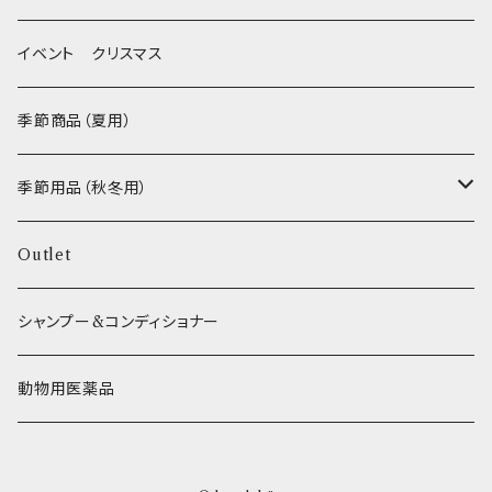
FISH
ヒマラヤチーズ！ _ loasis
イベント クリスマス
VEGETABLE
わんのはな
季節商品（夏用）
ETC...
エリール
季節用品（秋冬用）
O.C.Farm
ヒーター
Outlet
シャンプー&コンディショナー
動物用医薬品