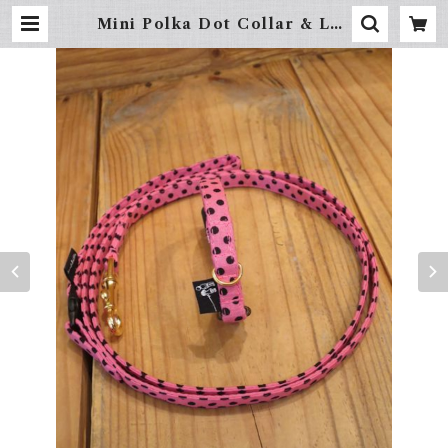
Mini Polka Dot Collar & Lea
sh - XS(超小型犬・幼犬用) | hund
ehütte