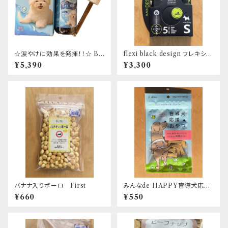
☆涙やけに効果を発揮！！☆ BL
flexi black design フレキシ リ
UE BAY Eye Vita Drops 30
ード ブラックデザイン コード5
¥5,390
¥3,300
ml アイビタ 日本正規代理店取
ｍ S
扱商品
バナナ入りボーロ First
みんなde HAPPY盲導犬応援
おやつ かぼちゃの米粉クッキー
¥660
¥550