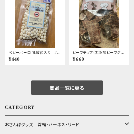
ベビーボーロ 乳酸菌入り Fir
ビーフチップ（無添加ビーフジャ
st
ーキー） エリール
¥440
¥660
商品一覧に戻る
CATEGORY
おさんぽグッズ 首輪・ハーネス・リード