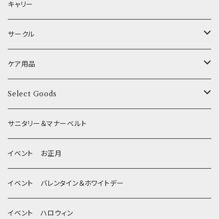
etc.
食糞防止
給水器
カドラー／ベッド
キャリー
XSサイズ(テープ幅1.0cm) _ 首輪
季節限定 お正月
食器台
トイレ
サークル
XSサイズ(テープ幅1.0cm) _ ハーネス
季節限定 バレンタイン&ホワイトデー
サークル
ケア用品
XSサイズ(テープ幅1.0cm) _ リード
季節限定 夏
サークルカバー
ブラシ類
Select Goods
Mサイズ(テープ幅2.0cm) _ 首輪&リードセット
季節限定 ハロウィン
デンタルケア
Bichon Frise
サニタリー＆マナーベルト
季節限定 クリスマス
除菌・抗菌・消臭
イベント お正月
Wonderful Kitchen / (旧)P-ball
耳
イベント バレンタイン＆ホワイトデー
MEAT
グルテンフリー！ _ DOG TREE
静電気防止スプレー
イベント ハロウィン