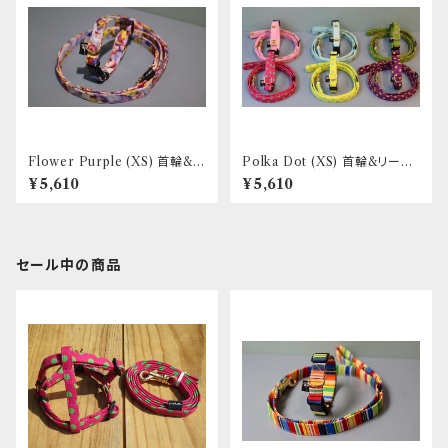
Flower Purple (XS) 首輪&リ
Polka Dot (XS) 首輪&リード
ードセット _ フントヒュッテオリ
セット _ フントヒュッテオリジナ
¥5,610
¥5,610
ジナル
ル
セール中の商品