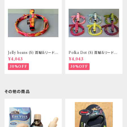
Jelly beans (S) 首輪&リードセ
Polka Dot (S) 首輪&リードセ
ット _ 小型犬・小柄な中型犬向
ット _ 小型犬・小柄な中型犬向
¥4,043
¥4,043
き _ フントヒュッテオリジナル
き _ フントヒュッテオリジナル
30%OFF
30%OFF
その他の商品