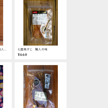
職人の
七面鳥すじ 職人の味
¥660