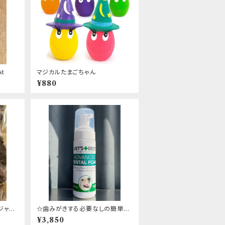
t
マジカルたまごちゃん
¥880
ジャー
☆歯みがきする必要なしの簡単デ
ンタルケア！！☆ VET'S BEST デ
¥3,850
ンタルフォーム