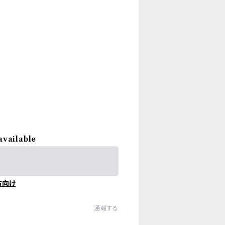
available
方向け
通報する