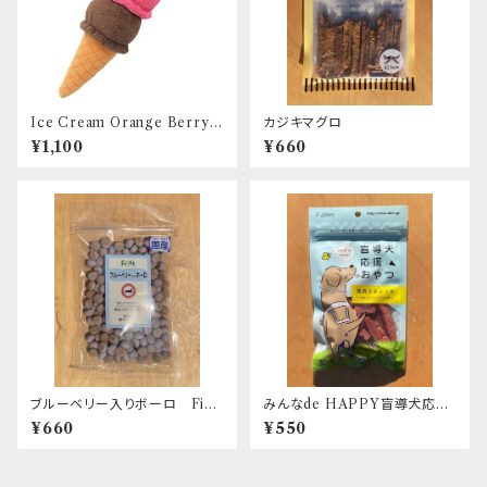
Ice Cream Orange Berry
カジキマグロ
Choco アイスクリーム オレ
¥1,100
¥660
ンジベリーチョコレート LOV
E PETS by BESTEVER
ブルーベリー入りボーロ Firs
みんなde HAPPY盲導犬応援
t
おやつ 馬肉スティック
¥660
¥550