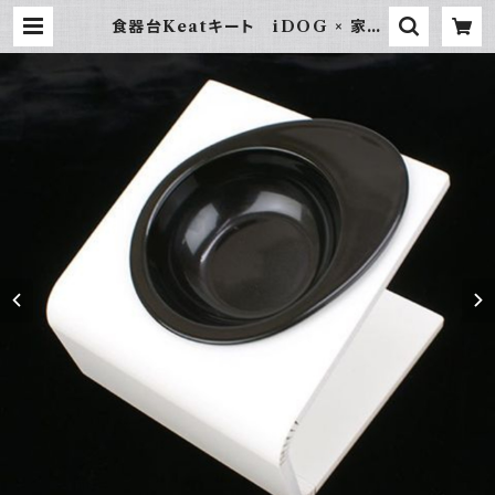
食器台Keatキート iDOG × 家具
工房WOOD CAM Sサイズ | hu
ndehütte