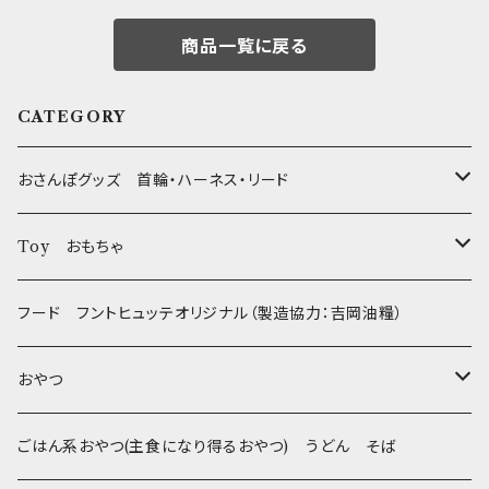
商品一覧に戻る
CATEGORY
おさんぽグッズ 首輪・ハーネス・リード
フントヒュッテオリジナル Gold
Toy おもちゃ
Sサイズ(テープ幅1.5cm) _ 首輪&リードセット
フントヒュッテオリジナル Silver(販売終了)
たまごちゃん
フード フントヒュッテオリジナル（製造協力：吉岡油糧）
Sサイズ(テープ幅1.5cm) _ ハーネス&リードセット
Collar & Leash - XS（超小型犬・幼犬用）
フントヒュッテオリジナル Woven
BESTEVER / ベストエバー
おやつ
Sサイズ(テープ幅1.5cm) _ 首輪
Harness & Leash - XS（超小型犬･幼犬用）
Harness & Leash - XS
セレクト
iDog&iCat
Bon・rupa(ボンルパ)
ごはん系おやつ(主食になり得るおやつ) うどん そば