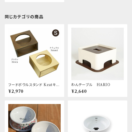
同じカテゴリの商品
フードボウルスタンド Keatキー
わんテーブル HARIO
トスクエア Sサイズ iDog&iC
¥2,970
¥2,640
at