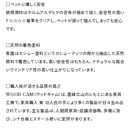
□ペットに優しく安全
使用資材はホルムアルデヒドの含有が極めて低く、安全性の高い
Ｆ☆☆☆☆基準をクリアし、ペットが誤って噛んでしまっても安心
です。
□天然の着色塗料
表面はカシュー塗料というカシューナッツの殻から抽出した天然
原料で着色しています。高い安全性はもちろん、ナチュラルな風合
いでインテリア性の高い仕上がりになっています。
□職人技が活きる品質の高さ
WOOD CAM（ウッドキャム）は、霊峰立山のふもとにある家具
工房で、家具職人 東 功人氏の手により多くの製品が日々生み出
されています。主な製品は、人間用家具・店舗漆器等、多種に及
び、シナ合板とスチール使いに定評があります。