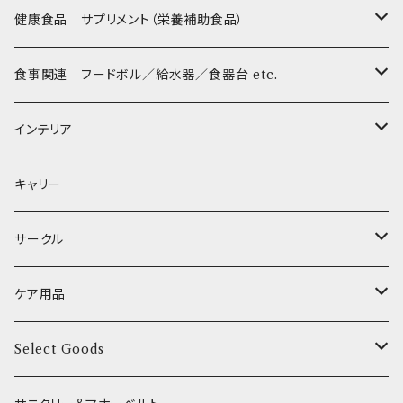
Sサイズ(テープ幅1.5cm) _ ハーネス
Collar & Leash - S（小型犬用）
Collar & Leash Set - S
幼犬・超小型犬用 _ 幅1.0cm
ぬいぐるみ
京
flexi フレキシリード(伸縮リード)
PomPreece / ポンポリース
職人の味
健康食品 サプリメント（栄養補助食品）
Sサイズ(テープ幅1.5cm) _ リード
Harness & Leash - S（小型犬用）
Harness & Leash Set - S
小型犬用 _ 幅1.5cm
ラテックスTOY
Bonpuchi
デンタル
ジャーキー
ライト
etc.
愛犬の健康おやつ
涙やけ対策
食事関連 フードボル／給水器／食器台 etc.
XSサイズ(テープ幅1.0cm) _ 首輪&リードセット
中型犬用 _ 幅2.0cm
和菓子
etc.
BITE ME
POCHETINO
健康維持
フードボウル
インテリア
XSサイズ(テープ幅1.0cm) _ ハーネス&リードセット
etc.
食糞防止
給水器
カドラー／ベッド
キャリー
XSサイズ(テープ幅1.0cm) _ 首輪
季節限定 お正月
食器台
トイレ
サークル
XSサイズ(テープ幅1.0cm) _ ハーネス
季節限定 バレンタイン&ホワイトデー
サークル
ケア用品
XSサイズ(テープ幅1.0cm) _ リード
季節限定 夏
サークルカバー
ブラシ類
Select Goods
Mサイズ(テープ幅2.0cm) _ 首輪&リードセット