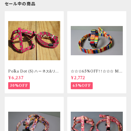
セール中の商品
Polka Dot (S) ハーネス&リー
☆☆☆65%OFF！！☆☆☆ Mサ
ドセット _ フントヒュッテオリジ
イズ 首輪&リードセット _ フント
¥6,237
¥2,772
ナル
ヒュッテオリジナル
30%OFF
65%OFF