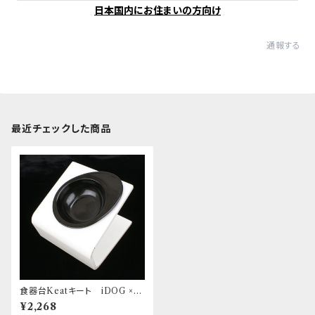
日本国内にお住まいの方向け
通報する
最近チェックした商品
食器台Keatキート iDOG ×
家具工房WOOD CAM Sサ
¥2,268
イズ