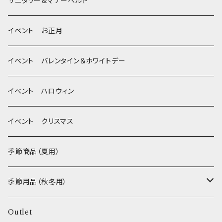
季節限定 ハロウィン
デンタルケア
Bichon Frise
サニタリー＆マナーベルト
季節限定 クリスマス
除菌・抗菌・消臭
イベント お正月
Wonderful Kitchen / (旧)P-ball
耳
イベント バレンタイン＆ホワイトデー
MEAT
グルテンフリー！ _ DOG TREE
静電気防止スプレー
イベント ハロウィン
FISH
ヒマラヤチーズ！ _ loasis
イベント クリスマス
VEGETABLE
わんのはな
季節商品（夏用）
ETC...
エリール
季節用品（秋冬用）
O.C.Farm
ヒーター
Outlet