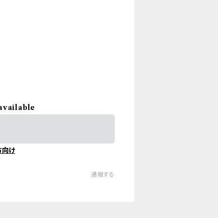
available
方向け
通報する