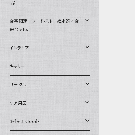
Harness & Leash Set - S
小型犬用 _ 幅1.5cm
Bonpuchi
品）
ジャーキー
ライト
愛犬の健康おやつ
Sサイズ(テープ幅1.5cm) _ リード
Harness & Leash - S（小型犬用）
BITE ME
中型犬用 _ 幅2.0cm
和菓子
涙やけ対策
食事関連 フードボル／給水器／食
XSサイズ(テープ幅1.0cm) _ 首輪&リードセ
etc.
POCHETINO
ット
器台 etc.
健康維持
etc.
XSサイズ(テープ幅1.0cm) _ ハーネス&リー
フードボウル
インテリア
ドセット
食糞防止
季節限定 お正月
給水器
カドラー／ベッド
キャリー
XSサイズ(テープ幅1.0cm) _ 首輪
季節限定 バレンタイン&ホワイトデー
食器台
トイレ
サークル
XSサイズ(テープ幅1.0cm) _ ハーネス
季節限定 夏
サークル
ケア用品
XSサイズ(テープ幅1.0cm) _ リード
季節限定 ハロウィン
サークルカバー
ブラシ類
Select Goods
Mサイズ(テープ幅2.0cm) _ 首輪&リードセ
ット
季節限定 クリスマス