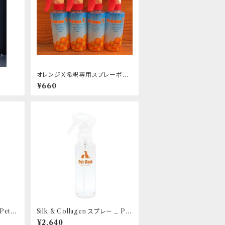
オレンジＸ希釈専用スプレーボト
ル
¥660
Pet-
Silk & Collagen スプレー _ Pet
-Cool
¥2,640