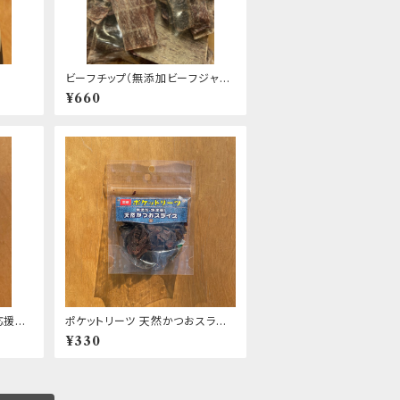
ビーフチップ（無添加ビーフジャー
キー） エリール
¥660
応援お
ポケットリーツ 天然かつおスライ
ス
¥330