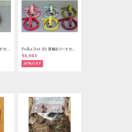
リードセッ
Polka Dot (S) 首輪&リードセッ
き _
ト _ 小型犬・小柄な中型犬向き _
¥4,043
フントヒュッテオリジナル
30%OFF