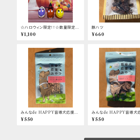
☆ハロウィン限定！！☆数量限定！！
豚ハツ
ハロウィンたまごちゃん
¥1,100
¥660
みんなde HAPPY盲導犬応援お
みんなde HAPPY盲導犬
やつ コラーゲン鶏ささみスティッ
やつ 馬肉チップ
¥550
¥550
ク