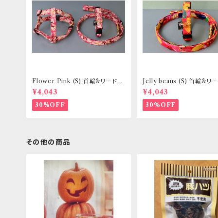
Flower Pink (S) 首輪&リードセ
Jelly beans (S) 首輪&
ット _ 小型犬・小柄な中型犬向き
ト _ 小型犬・小柄な中型犬向
¥4,043
¥4,043
_ フントヒュッテオリジナル
フントヒュッテオリジナル
30%OFF
30%OFF
その他の商品