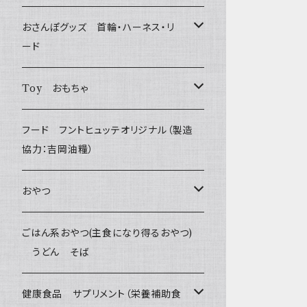
おさんぽグッズ 首輪・ハーネス・リ
ード
フントヒュッテオリジナル Gold
Toy おもちゃ
Sサイズ(テープ幅1.5cm) _ 首輪&リードセッ
フントヒュッテオリジナル Silver
たまごちゃん
フード フントヒュッテオリジナル（製造
ト
(販売終了)
協力：吉岡油糧）
BESTEVER / ベストエバー
Sサイズ(テープ幅1.5cm) _ ハーネス&リード
Collar & Leash - XS（超小型犬・幼犬用）
フントヒュッテオリジナル Woven
おやつ
セット
iDog&iCat
Harness & Leash - XS（超小型犬･幼犬
Harness & Leash - XS
セレクト
Bon・rupa(ボンルパ)
ごはん系おやつ(主食になり得るおやつ)
Sサイズ(テープ幅1.5cm) _ 首輪
用）
うどん そば
ぬいぐるみ
PomPreece / ポンポリース
Collar & Leash Set - S
幼犬・超小型犬用 _ 幅1.0cm
京
flexi フレキシリード(伸縮リード)
職人の味
Sサイズ(テープ幅1.5cm) _ ハーネス
Collar & Leash - S（小型犬用）
ラテックスTOY
健康食品 サプリメント（栄養補助食
デンタル
etc.