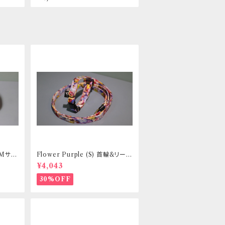
 Mサイ
Flower Purple (S) 首輪&リード
ントヒュ
セット _ 小型犬・小柄な中型犬向
¥4,043
き _ フントヒュッテオリジナル
30%OFF