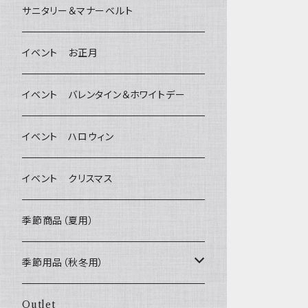
デンタルケア
Bichon Frise
サニタリー＆マナーベルト
Wonderful Kitchen / (旧)P-ball
除菌・抗菌・消臭
イベント お正月
MEAT
グルテンフリー！ _ DOG TREE
耳
イベント バレンタイン＆ホワイトデー
FISH
ヒマラヤチーズ！ _ loasis
静電気防止スプレー
イベント ハロウィン
VEGETABLE
わんのはな
イベント クリスマス
ETC...
エリール
季節商品（夏用）
O.C.Farm
季節用品（秋冬用）
ヒーター
Outlet