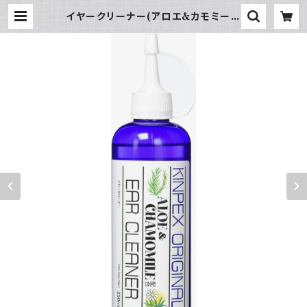
イヤークリーナー(アロエ&カモミール
配合) KINPEX | hundehütte