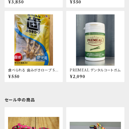
¥3,850
¥550
T デンタルフォーム
食べられる 歯みがきロープ S 5
PREMEAL デンタルコートガム
本入り
¥550
¥2,090
セール中の商品