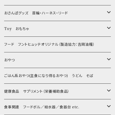
おさんぽグッズ 首輪・ハーネス・リード
フントヒュッテオリジナル Gold
Toy おもちゃ
Sサイズ(テープ幅1.5cm) _ 首輪&リードセット
フントヒュッテオリジナル Silver(販売終了)
たまごちゃん
フード フントヒュッテオリジナル（製造協力：吉岡油糧）
Sサイズ(テープ幅1.5cm) _ ハーネス&リードセット
Collar & Leash - XS（超小型犬・幼犬用）
フントヒュッテオリジナル Woven
BESTEVER / ベストエバー
おやつ
Sサイズ(テープ幅1.5cm) _ 首輪
Harness & Leash - XS（超小型犬･幼犬用）
Harness & Leash - XS
セレクト
iDog&iCat
Bon・rupa(ボンルパ)
ごはん系おやつ(主食になり得るおやつ) うどん そば
Sサイズ(テープ幅1.5cm) _ ハーネス
Collar & Leash - S（小型犬用）
Collar & Leash Set - S
幼犬・超小型犬用 _ 幅1.0cm
ぬいぐるみ
京
flexi フレキシリード(伸縮リード)
PomPreece / ポンポリース
職人の味
健康食品 サプリメント（栄養補助食品）
Sサイズ(テープ幅1.5cm) _ リード
Harness & Leash - S（小型犬用）
Harness & Leash Set - S
小型犬用 _ 幅1.5cm
ラテックスTOY
Bonpuchi
デンタル
ジャーキー
ライト
etc.
愛犬の健康おやつ
涙やけ対策
食事関連 フードボル／給水器／食器台 etc.