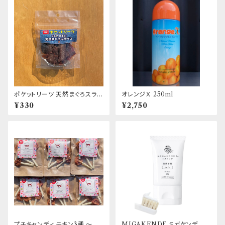
ポケットリーツ 天然まぐろスライ
オレンジＸ 250ml
ス
¥330
¥2,750
プチキャンディ チキン3種 ～素
MIGAKENDE ミガケンデ 歯