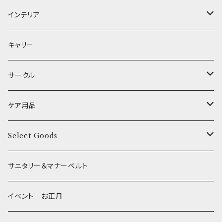
XSサイズ(テープ幅1.0cm) _ 首輪&リードセット
中型犬用 _ 幅2.0cm
和菓子
etc.
BITE ME
POCHETINO
健康維持
フードボウル
インテリア
XSサイズ(テープ幅1.0cm) _ ハーネス&リードセット
etc.
食糞防止
給水器
カドラー／ベッド
キャリー
XSサイズ(テープ幅1.0cm) _ 首輪
季節限定 お正月
食器台
トイレ
サークル
XSサイズ(テープ幅1.0cm) _ ハーネス
季節限定 バレンタイン&ホワイトデー
サークル
ケア用品
XSサイズ(テープ幅1.0cm) _ リード
季節限定 夏
サークルカバー
ブラシ類
Select Goods
Mサイズ(テープ幅2.0cm) _ 首輪&リードセット
季節限定 ハロウィン
デンタルケア
Bichon Frise
サニタリー＆マナーベルト
季節限定 クリスマス
除菌・抗菌・消臭
イベント お正月