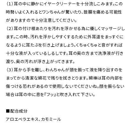
（１）耳の中に静かにイヤークリーナーを十分流しこみます。この
時勢いよく入れるとワンちゃんが驚いたり、鼓膜を痛める可能性
がありますので十分注意してください。
（２）耳の付け根あたりを汚れを浮かせる為に優しくマッサージし
ます。この時、汚れを浮かしやすくするために外耳道をまっすぐに
なるように耳たぶを引き上げましょう。くちゅくちゅと音がすれば
十分な液が入っているしるしです。耳の奥の方まで洗浄液が行き
渡り、奥の汚れが浮き上がってきます。
（３）耳から手を離し、わんちゃんが頭を振って液を降り出すのを
まってから清潔な綿花で残りを拭きとります。綿棒は耳の内部を
傷つける恐れがあるので使用しないでくださいね。顔を振らない
場合は耳の中に息を『フッ』と吹き入れて下さい。
■配合成分
アロエベラエキス、カモミール