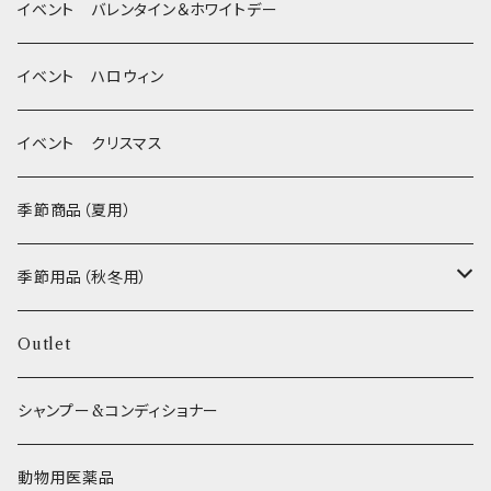
Wonderful Kitchen / (旧)P-ball
耳
イベント バレンタイン＆ホワイトデー
MEAT
グルテンフリー！ _ DOG TREE
静電気防止スプレー
イベント ハロウィン
FISH
ヒマラヤチーズ！ _ loasis
イベント クリスマス
VEGETABLE
わんのはな
季節商品（夏用）
ETC...
エリール
季節用品（秋冬用）
O.C.Farm
ヒーター
Outlet
シャンプー&コンディショナー
動物用医薬品