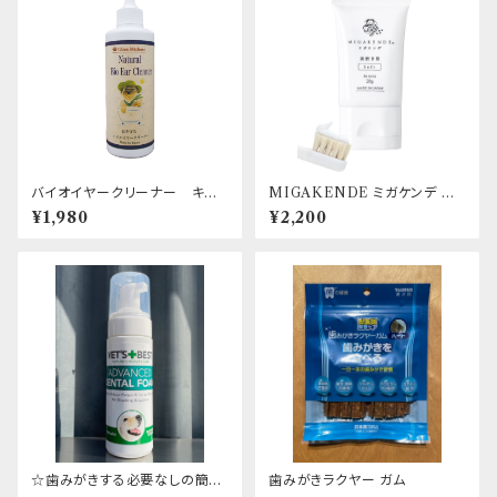
バイオイヤークリーナー キタ
MIGAKENDE ミガケンデ 歯
ガワ
磨き粉 for DOG 20g
¥1,980
¥2,200
☆歯みがきする必要なしの簡単
歯みがきラクヤー ガム
デンタルケア！！☆ VET'S BES