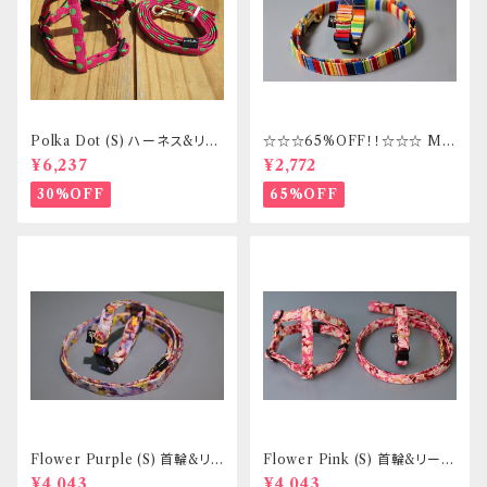
Polka Dot (S) ハーネス&リー
☆☆☆65%OFF！！☆☆☆ Mサ
ドセット _ フントヒュッテオリジ
イズ 首輪&リードセット _ フント
¥6,237
¥2,772
ナル
ヒュッテオリジナル
30%OFF
65%OFF
Flower Purple (S) 首輪&リ
Flower Pink (S) 首輪&リード
ードセット _ 小型犬・小柄な中
セット _ 小型犬・小柄な中型犬
¥4,043
¥4,043