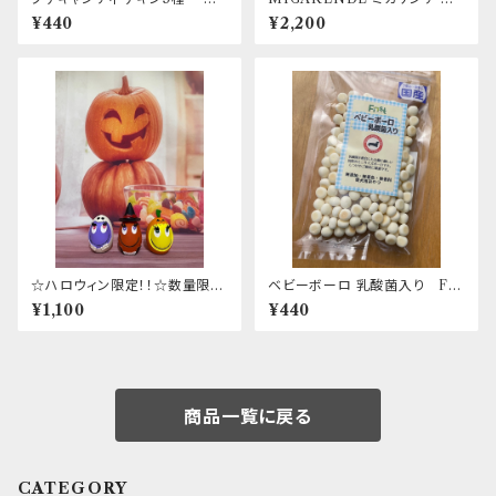
材100％仕上げ～
磨き粉 for DOG 20g
¥440
¥2,200
☆ハロウィン限定！！☆数量限
ベビーボーロ 乳酸菌入り Fir
定！！ ハロウィンたまごちゃん
st
¥1,100
¥440
商品一覧に戻る
CATEGORY