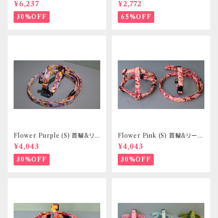
ドセット _ フントヒュッテオリジ
イズ 首輪&リードセット _ フント
¥6,237
¥2,772
ナル
ヒュッテオリジナル
30%OFF
65%OFF
Flower Purple (S) 首輪&リ
Flower Pink (S) 首輪&リード
ードセット _ 小型犬・小柄な中
セット _ 小型犬・小柄な中型犬
¥4,043
¥4,043
型犬向き _ フントヒュッテオリジ
向き _ フントヒュッテオリジナル
ナル
30%OFF
30%OFF