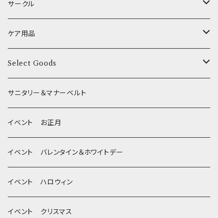
季節限定 お正月
食器台
トイレ
サークル
XSサイズ(テープ幅1.0cm) _ ハーネス
季節限定 バレンタイン&ホワイトデー
サークル
ケア用品
XSサイズ(テープ幅1.0cm) _ リード
季節限定 夏
サークルカバー
ブラシ類
Select Goods
Mサイズ(テープ幅2.0cm) _ 首輪&リードセット
季節限定 ハロウィン
デンタルケア
Bichon Frise
サニタリー＆マナーベルト
季節限定 クリスマス
除菌・抗菌・消臭
イベント お正月
Wonderful Kitchen / (旧)P-ball
耳
イベント バレンタイン＆ホワイトデー
MEAT
グルテンフリー！ _ DOG TREE
静電気防止スプレー
イベント ハロウィン
FISH
ヒマラヤチーズ！ _ loasis
イベント クリスマス