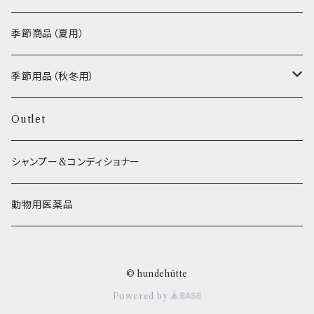
VEGETABLE
わんのはな
季節商品（夏用）
ETC...
エリール
季節用品（秋冬用）
O.C.Farm
ヒーター
Outlet
シャンプー&コンディショナー
動物用医薬品
© hundehütte
Powered by