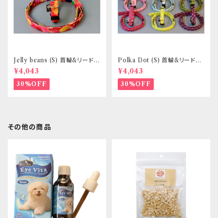
Jelly beans (S) 首輪&リードセ
Polka Dot (S) 首輪&リードセ
ット _ 小型犬・小柄な中型犬向
ット _ 小型犬・小柄な中型犬向
¥4,043
¥4,043
き _ フントヒュッテオリジナル
き _ フントヒュッテオリジナル
30%OFF
30%OFF
その他の商品