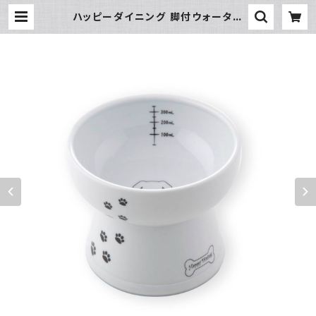
ハッピーダイニング 脚付ウォーター
ボウル 犬柄・犬用 シリコン付き | hu
ndehütte