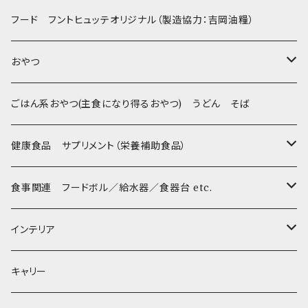
Sサイズ(テープ幅1.5cm) _ 首輪&リードセット
フントヒュッテオリジナル Silver(販売終了)
たまごちゃん
フード フントヒュッテオリジナル（製造協力：吉岡油糧）
Sサイズ(テープ幅1.5cm) _ ハーネス&リードセット
Collar & Leash - XS（超小型犬・幼犬用）
フントヒュッテオリジナル Woven
BESTEVER / ベストエバー
おやつ
Sサイズ(テープ幅1.5cm) _ 首輪
Harness & Leash - XS（超小型犬･幼犬用）
Harness & Leash - XS
セレクト
iDog&iCat
Bon・rupa(ボンルパ)
ごはん系おやつ(主食になり得るおやつ) うどん そば
Sサイズ(テープ幅1.5cm) _ ハーネス
Collar & Leash - S（小型犬用）
Collar & Leash Set - S
幼犬・超小型犬用 _ 幅1.0cm
ぬいぐるみ
京
flexi フレキシリード(伸縮リード)
PomPreece / ポンポリース
職人の味
健康食品 サプリメント（栄養補助食品）
Sサイズ(テープ幅1.5cm) _ リード
Harness & Leash - S（小型犬用）
Harness & Leash Set - S
小型犬用 _ 幅1.5cm
ラテックスTOY
Bonpuchi
デンタル
ジャーキー
ライト
etc.
愛犬の健康おやつ
涙やけ対策
食事関連 フードボル／給水器／食器台 etc.
XSサイズ(テープ幅1.0cm) _ 首輪&リードセット
中型犬用 _ 幅2.0cm
和菓子
etc.
BITE ME
POCHETINO
健康維持
フードボウル
インテリア
XSサイズ(テープ幅1.0cm) _ ハーネス&リードセット
etc.
食糞防止
給水器
カドラー／ベッド
キャリー
XSサイズ(テープ幅1.0cm) _ 首輪