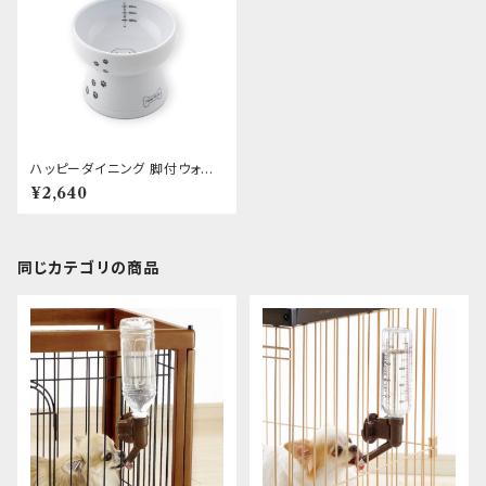
ハッピーダイニング 脚付ウォー
ターボウル 犬柄・犬用 シリコン
¥2,640
付き
同じカテゴリの商品