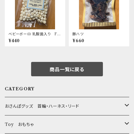
ベビーボーロ 乳酸菌入り Fir
豚ハツ
st
¥440
¥660
商品一覧に戻る
CATEGORY
おさんぽグッズ 首輪・ハーネス・リード
フントヒュッテオリジナル Gold
Toy おもちゃ