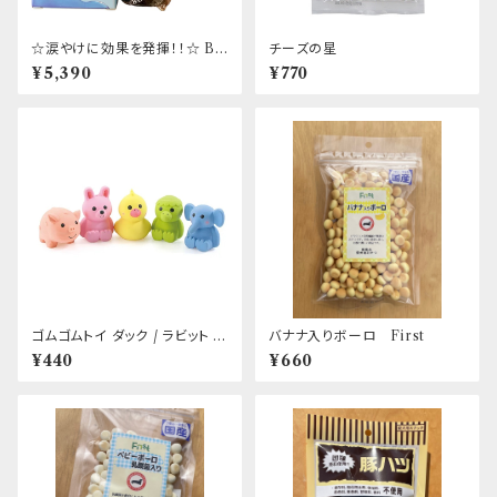
☆涙やけに効果を発揮！！☆ BL
チーズの星
UE BAY Eye Vita Drops 30
¥5,390
¥770
ml アイビタ 日本正規代理店取
扱商品
ゴムゴムトイ ダック / ラビット /
バナナ入りボーロ First
ピッグ / エレファント / カッパ
¥440
¥660