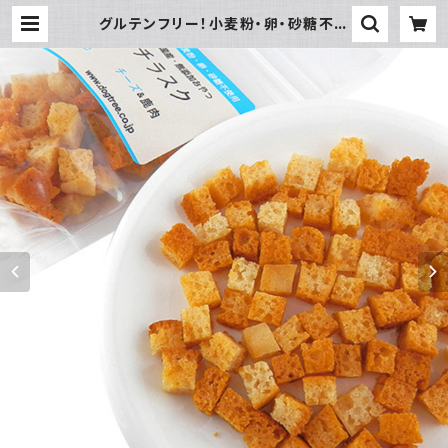
グルテンフリー！小麦粉・卵・砂糖不使
用 国産・無添加 米粉プチラスク チー
ズ&鹿肉 | hundehütte