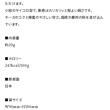
ただけます。
小粒のサイコロ型で、食感はカリカリッと程よい固さです。
チーズのコクと蜂蜜のやさしい甘さ。国産の鹿肉の粉を混ぜ込ん
でいます。
■内容量
約20g
■カロリー
247kcal/100g
■原産国
日本
■袋サイズ
W90mm×H150mm