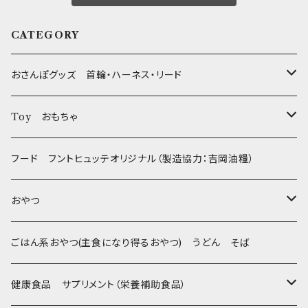
CATEGORY
おさんぽグッズ 首輪・ハーネス・リード
フントヒュッテオリジナル Gold
Toy おもちゃ
Sサイズ(テープ幅1.5cm) _ 首輪&リードセット
フントヒュッテオリジナル Silver(販売終了)
たまごちゃん
フード フントヒュッテオリジナル（製造協力：吉岡油糧）
Sサイズ(テープ幅1.5cm) _ ハーネス&リードセット
Collar & Leash - XS（超小型犬・幼犬用）
フントヒュッテオリジナル Woven
BESTEVER / ベストエバー
おやつ
Sサイズ(テープ幅1.5cm) _ 首輪
Harness & Leash - XS（超小型犬･幼犬用）
Harness & Leash - XS
セレクト
iDog&iCat
Bon・rupa(ボンルパ)
ごはん系おやつ(主食になり得るおやつ) うどん そば
Sサイズ(テープ幅1.5cm) _ ハーネス
Collar & Leash - S（小型犬用）
Collar & Leash Set - S
幼犬・超小型犬用 _ 幅1.0cm
ぬいぐるみ
京
flexi フレキシリード(伸縮リード)
PomPreece / ポンポリース
職人の味
健康食品 サプリメント（栄養補助食品）