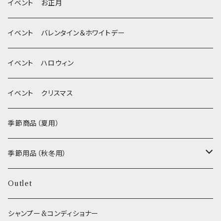
季節限定 クリスマス
除菌・抗菌・消臭
イベント お正月
Wonderful Kitchen / (旧)P-ball
耳
イベント バレンタイン＆ホワイトデー
MEAT
グルテンフリー！ _ DOG TREE
静電気防止スプレー
イベント ハロウィン
FISH
ヒマラヤチーズ！ _ loasis
イベント クリスマス
VEGETABLE
わんのはな
季節商品（夏用）
ETC...
エリール
季節用品（秋冬用）
O.C.Farm
ヒーター
Outlet
シャンプー&コンディショナー