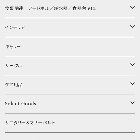
Sサイズ(テープ幅1.5cm) _ リード
Harness & Leash - S（小型犬用）
Harness & Leash Set - S
小型犬用 _ 幅1.5cm
ラテックスTOY
Bonpuchi
デンタル
ジャーキー
ライト
etc.
愛犬の健康おやつ
涙やけ対策
食事関連 フードボル／給水器／食器台 etc.
XSサイズ(テープ幅1.0cm) _ 首輪&リードセット
中型犬用 _ 幅2.0cm
和菓子
etc.
BITE ME
POCHETINO
健康維持
フードボウル
インテリア
XSサイズ(テープ幅1.0cm) _ ハーネス&リードセット
etc.
食糞防止
給水器
カドラー／ベッド
キャリー
XSサイズ(テープ幅1.0cm) _ 首輪
季節限定 お正月
食器台
トイレ
サークル
XSサイズ(テープ幅1.0cm) _ ハーネス
季節限定 バレンタイン&ホワイトデー
サークル
ケア用品
XSサイズ(テープ幅1.0cm) _ リード
季節限定 夏
サークルカバー
ブラシ類
Select Goods
Mサイズ(テープ幅2.0cm) _ 首輪&リードセット
季節限定 ハロウィン
デンタルケア
Bichon Frise
サニタリー＆マナーベルト