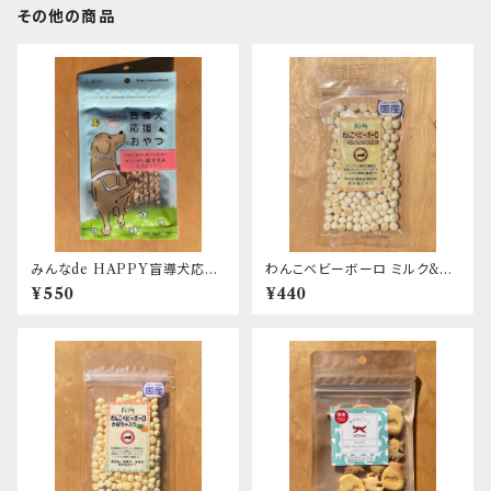
その他の商品
みんなde HAPPY盲導犬応援
わんこベビーボーロ ミルク&カ
おやつ コラーゲン鶏ささみステ
ルシウム入り First
¥550
¥440
ィック