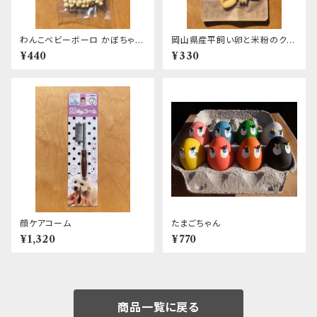
わんこベビーボーロ かぼちゃ&
岡山県産平飼い卵と米粉のクッ
カルシウム入り First
キー ～ヤギミルク～
¥440
¥330
顔ケアコーム
たまごちゃん
¥1,320
¥770
商品一覧に戻る