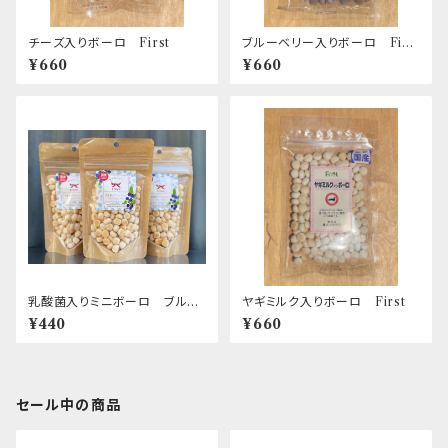
チーズ入りボーロ First
ブルーベリー入りボーロ Firs
t
¥660
¥660
乳酸菌入りミニボーロ ブルー
ヤギミルク入りボーロ First
ベリー
¥440
¥660
セール中の商品