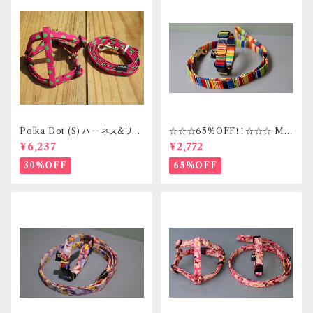
Polka Dot (S) ハーネス&リー
☆☆☆65%OFF！！☆☆☆ Mサ
ドセット _ フントヒュッテオリジ
イズ 首輪&リードセット _ フント
¥6,237
¥2,772
ナル
ヒュッテオリジナル
30%OFF
65%OFF