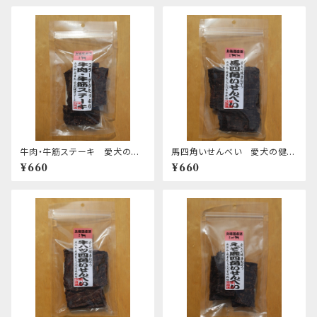
牛肉・牛筋ステーキ 愛犬の健
馬四角いせんべい 愛犬の健康
康おやつ
おやつ
¥660
¥660