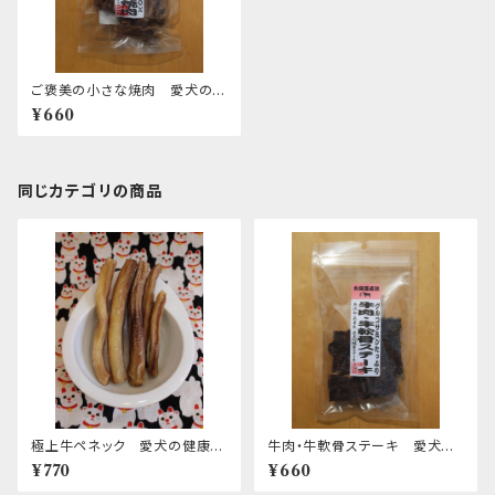
ご褒美の小さな焼肉 愛犬の健
康おやつ
¥660
同じカテゴリの商品
極上牛ペネック 愛犬の健康お
牛肉・牛軟骨ステーキ 愛犬の
やつ
健康おやつ
¥770
¥660