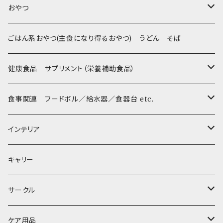
Sサイズ(テープ幅1.5cm) _ ハーネス&リードセット
Collar & Leash - XS（超小型犬・幼犬用）
フントヒュッテオリジナル Woven
BESTEVER / ベストエバー
おやつ
Sサイズ(テープ幅1.5cm) _ 首輪
Harness & Leash - XS（超小型犬･幼犬用）
Harness & Leash - XS
セレクト
iDog&iCat
Bon・rupa(ボンルパ)
ごはん系おやつ(主食になり得るおやつ) うどん そば
Sサイズ(テープ幅1.5cm) _ ハーネス
Collar & Leash - S（小型犬用）
Collar & Leash Set - S
幼犬・超小型犬用 _ 幅1.0cm
ぬいぐるみ
京
flexi フレキシリード(伸縮リード)
PomPreece / ポンポリース
職人の味
健康食品 サプリメント（栄養補助食品）
Sサイズ(テープ幅1.5cm) _ リード
Harness & Leash - S（小型犬用）
Harness & Leash Set - S
小型犬用 _ 幅1.5cm
ラテックスTOY
Bonpuchi
デンタル
ジャーキー
ライト
etc.
愛犬の健康おやつ
涙やけ対策
食事関連 フードボル／給水器／食器台 etc.
XSサイズ(テープ幅1.0cm) _ 首輪&リードセット
中型犬用 _ 幅2.0cm
和菓子
etc.
BITE ME
POCHETINO
健康維持
フードボウル
インテリア
XSサイズ(テープ幅1.0cm) _ ハーネス&リードセット
etc.
食糞防止
給水器
カドラー／ベッド
キャリー
XSサイズ(テープ幅1.0cm) _ 首輪
季節限定 お正月
食器台
トイレ
サークル
XSサイズ(テープ幅1.0cm) _ ハーネス
季節限定 バレンタイン&ホワイトデー
サークル
ケア用品