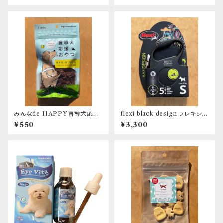
みんなde HAPPY盲導犬応援
flexi black design フレキシ リ
おやつ まぐろとさつまいも
ード ブラックデザイン コード5
¥550
¥3,300
ｍ S