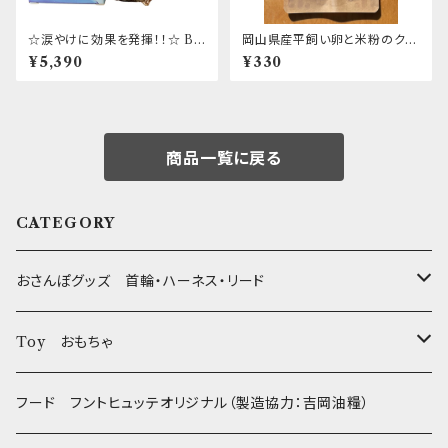
☆涙やけに効果を発揮！！☆ BL
岡山県産平飼い卵と米粉のクッ
UE BAY Eye Vita Drops 30
キー ～ヤギミルク～
¥5,390
¥330
ml アイビタ 日本正規代理店取
扱商品
商品一覧に戻る
CATEGORY
おさんぽグッズ 首輪・ハーネス・リード
フントヒュッテオリジナル Gold
Toy おもちゃ
Sサイズ(テープ幅1.5cm) _ 首輪&リードセット
フントヒュッテオリジナル Silver(販売終了)
たまごちゃん
フード フントヒュッテオリジナル（製造協力：吉岡油糧）