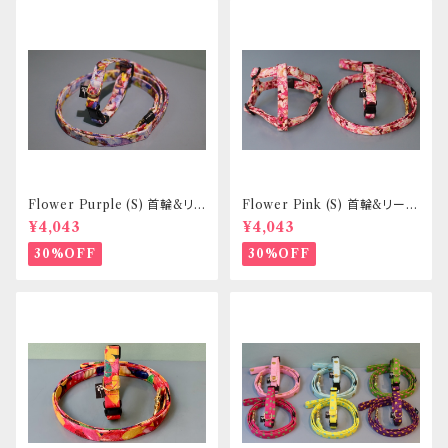
Flower Purple (S) 首輪&リ
Flower Pink (S) 首輪&リード
ードセット _ 小型犬・小柄な中
セット _ 小型犬・小柄な中型犬
¥4,043
¥4,043
型犬向き _ フントヒュッテオリジ
向き _ フントヒュッテオリジナル
ナル
30%OFF
30%OFF