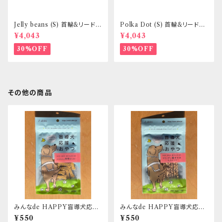
Jelly beans (S) 首輪&リードセ
Polka Dot (S) 首輪&リードセ
ット _ 小型犬・小柄な中型犬向
ット _ 小型犬・小柄な中型犬向
¥4,043
¥4,043
き _ フントヒュッテオリジナル
き _ フントヒュッテオリジナル
30%OFF
30%OFF
その他の商品
みんなde HAPPY盲導犬応援
みんなde HAPPY盲導犬応援
おやつ かぼちゃの米粉クッキー
おやつ コラーゲン鶏ささみステ
¥550
¥550
ィック