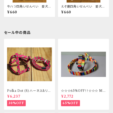
牛ハツ四角いせんべい 愛犬の
えぞ鹿四角いせんべい 愛犬の
健康おやつ
健康おやつ
¥660
¥660
セール中の商品
Polka Dot (S) ハーネス&リー
☆☆☆65%OFF！！☆☆☆ Mサ
ドセット _ フントヒュッテオリジ
イズ 首輪&リードセット _ フント
¥6,237
¥2,772
ナル
ヒュッテオリジナル
30%OFF
65%OFF