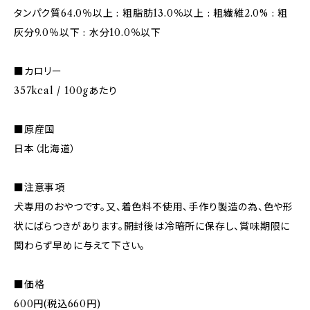
タンパク質64.0％以上 : 粗脂肪13.0％以上 : 粗繊維2.0% : 粗
灰分9.0％以下 : 水分10.0％以下
■カロリー
357kcal / 100gあたり
■原産国
日本（北海道）
■注意事項
犬専用のおやつです。又、着色料不使用、手作り製造の為、色や形
状にばらつきがあります。開封後は冷暗所に保存し、賞味期限に
関わらず早めに与えて下さい。
■価格
600円(税込660円)