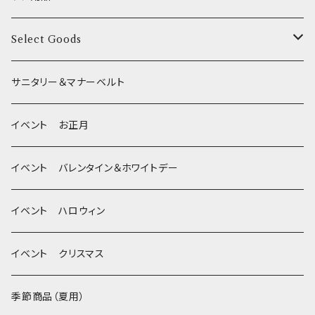
XSサイズ(テープ幅1.0cm) _ リード
季節限定 夏
サークルカバー
ブラシ類
Select Goods
Mサイズ(テープ幅2.0cm) _ 首輪&リードセット
季節限定 ハロウィン
デンタルケア
Bichon Frise
サニタリー＆マナーベルト
季節限定 クリスマス
除菌・抗菌・消臭
イベント お正月
Wonderful Kitchen / (旧)P-ball
耳
イベント バレンタイン＆ホワイトデー
MEAT
グルテンフリー！ _ DOG TREE
静電気防止スプレー
イベント ハロウィン
FISH
ヒマラヤチーズ！ _ loasis
イベント クリスマス
VEGETABLE
わんのはな
季節商品（夏用）