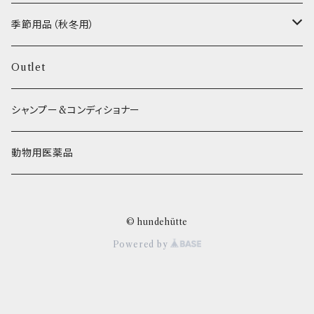
ETC...
エリール
季節用品（秋冬用）
O.C.Farm
ヒーター
Outlet
シャンプー&コンディショナー
動物用医薬品
© hundehütte
Powered by