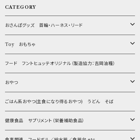
CATEGORY
おさんぽグッズ 首輪・ハーネス・リード
フントヒュッテオリジナル Gold
Toy おもちゃ
Sサイズ(テープ幅1.5cm) _ 首輪&リードセット
フントヒュッテオリジナル Silver(販売終了)
たまごちゃん
フード フントヒュッテオリジナル（製造協力：吉岡油糧）
Sサイズ(テープ幅1.5cm) _ ハーネス&リードセット
Collar & Leash - XS（超小型犬・幼犬用）
フントヒュッテオリジナル Woven
BESTEVER / ベストエバー
おやつ
Sサイズ(テープ幅1.5cm) _ 首輪
Harness & Leash - XS（超小型犬･幼犬用）
Harness & Leash - XS
セレクト
iDog&iCat
Bon・rupa(ボンルパ)
ごはん系おやつ(主食になり得るおやつ) うどん そば
Sサイズ(テープ幅1.5cm) _ ハーネス
Collar & Leash - S（小型犬用）
Collar & Leash Set - S
幼犬・超小型犬用 _ 幅1.0cm
ぬいぐるみ
京
flexi フレキシリード(伸縮リード)
PomPreece / ポンポリース
職人の味
健康食品 サプリメント（栄養補助食品）
Sサイズ(テープ幅1.5cm) _ リード
Harness & Leash - S（小型犬用）
Harness & Leash Set - S
小型犬用 _ 幅1.5cm
ラテックスTOY
Bonpuchi
デンタル
ジャーキー
ライト
etc.
愛犬の健康おやつ
涙やけ対策
食事関連 フードボル／給水器／食器台 etc.