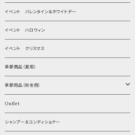
Wonderful Kitchen / (旧)P-ball
耳
イベント バレンタイン＆ホワイトデー
MEAT
グルテンフリー！ _ DOG TREE
静電気防止スプレー
イベント ハロウィン
FISH
ヒマラヤチーズ！ _ loasis
イベント クリスマス
VEGETABLE
わんのはな
季節商品（夏用）
ETC...
エリール
季節用品（秋冬用）
O.C.Farm
ヒーター
Outlet
シャンプー&コンディショナー