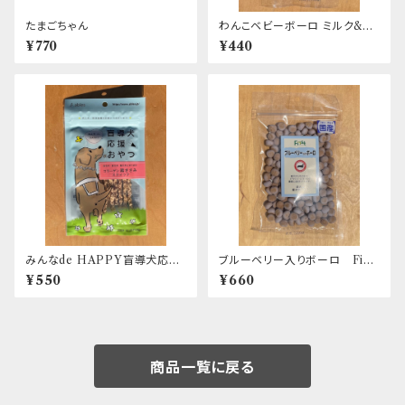
たまごちゃん
わんこベビーボーロ ミルク&カ
ルシウム入り First
¥770
¥440
みんなde HAPPY盲導犬応援
ブルーベリー入りボーロ Firs
おやつ コラーゲン鶏ささみステ
t
¥550
¥660
ィック
商品一覧に戻る