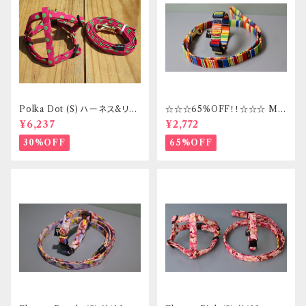
Polka Dot (S) ハーネス&リー
☆☆☆65%OFF！！☆☆☆ Mサ
ドセット _ フントヒュッテオリジ
イズ 首輪&リードセット _ フント
¥6,237
¥2,772
ナル
ヒュッテオリジナル
30%OFF
65%OFF