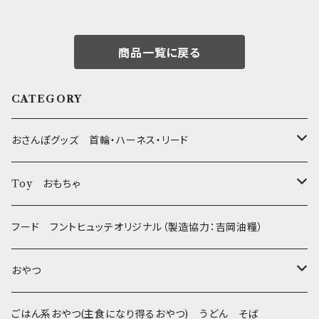
商品一覧に戻る
CATEGORY
おさんぽグッズ 首輪・ハーネス・リード
フントヒュッテオリジナル Gold
Toy おもちゃ
Sサイズ(テープ幅1.5cm) _ 首輪&リードセット
フントヒュッテオリジナル Silver(販売終了)
たまごちゃん
フード フントヒュッテオリジナル（製造協力：吉岡油糧）
Sサイズ(テープ幅1.5cm) _ ハーネス&リードセット
Collar & Leash - XS（超小型犬・幼犬用）
フントヒュッテオリジナル Woven
BESTEVER / ベストエバー
おやつ
Sサイズ(テープ幅1.5cm) _ 首輪
Harness & Leash - XS（超小型犬･幼犬用）
Harness & Leash - XS
セレクト
iDog&iCat
Bon・rupa(ボンルパ)
ごはん系おやつ(主食になり得るおやつ) うどん そば