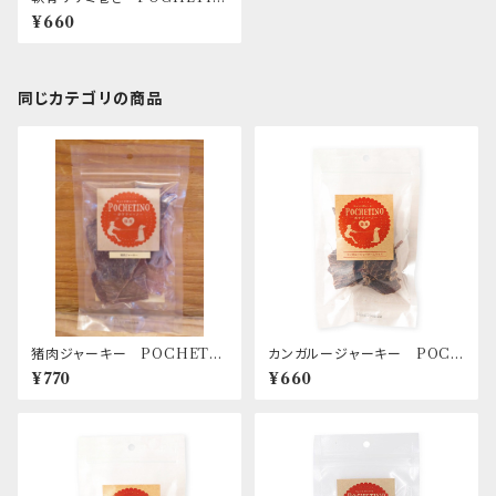
O
¥660
同じカテゴリの商品
猪肉ジャーキー POCHETI
カンガルージャーキー POCH
NO
ETINO
¥770
¥660