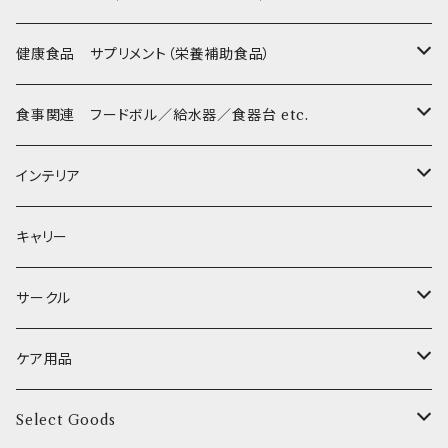
Sサイズ(テープ幅1.5cm) _ ハーネス
Collar & Leash - S（小型犬用）
Collar & Leash Set - S
幼犬・超小型犬用 _ 幅1.0cm
ぬいぐるみ
京
flexi フレキシリード(伸縮リード)
PomPreece / ポンポリース
職人の味
健康食品 サプリメント（栄養補助食品）
Sサイズ(テープ幅1.5cm) _ リード
Harness & Leash - S（小型犬用）
Harness & Leash Set - S
小型犬用 _ 幅1.5cm
ラテックスTOY
Bonpuchi
デンタル
ジャーキー
ライト
etc.
愛犬の健康おやつ
涙やけ対策
食事関連 フードボル／給水器／食器台 etc.
XSサイズ(テープ幅1.0cm) _ 首輪&リードセット
中型犬用 _ 幅2.0cm
和菓子
etc.
BITE ME
POCHETINO
健康維持
フードボウル
インテリア
XSサイズ(テープ幅1.0cm) _ ハーネス&リードセット
etc.
食糞防止
給水器
カドラー／ベッド
キャリー
XSサイズ(テープ幅1.0cm) _ 首輪
季節限定 お正月
食器台
トイレ
サークル
XSサイズ(テープ幅1.0cm) _ ハーネス
季節限定 バレンタイン&ホワイトデー
サークル
ケア用品
XSサイズ(テープ幅1.0cm) _ リード
季節限定 夏
サークルカバー
ブラシ類
Select Goods
Mサイズ(テープ幅2.0cm) _ 首輪&リードセット