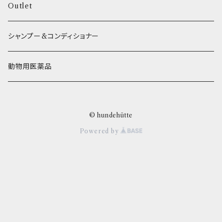
O.C.Farm
ヒーター
Outlet
シャンプー&コンディショナー
動物用医薬品
© hundehütte
Powered by