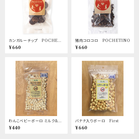
カンガルーチップ POCHETI
猪肉コロコロ POCHETINO
NO
¥660
¥660
わんこベビーボーロ ミルク&カ
バナナ入りボーロ First
ルシウム入り First
¥440
¥660