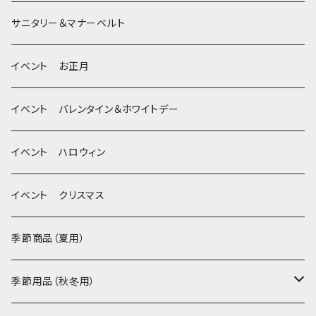
季節限定 ハロウィン
デンタルケア
Bichon Frise
サニタリー＆マナーベルト
季節限定 クリスマス
除菌・抗菌・消臭
イベント お正月
Wonderful Kitchen / (旧)P-ball
耳
イベント バレンタイン＆ホワイトデー
MEAT
グルテンフリー！ _ DOG TREE
静電気防止スプレー
イベント ハロウィン
FISH
ヒマラヤチーズ！ _ loasis
イベント クリスマス
VEGETABLE
わんのはな
季節商品（夏用）
ETC...
エリール
季節用品（秋冬用）