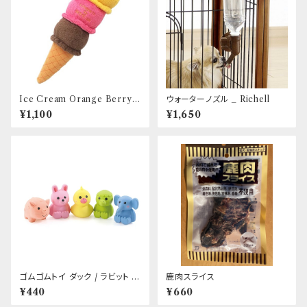
Ice Cream Orange Berry
ウォーターノズル _ Richell
Choco アイスクリーム オレ
¥1,100
¥1,650
ンジベリーチョコレート LOV
E PETS by BESTEVER
ゴムゴムトイ ダック / ラビット /
鹿肉スライス
ピッグ / エレファント / カッパ
¥440
¥660