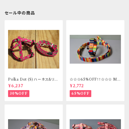
セール中の商品
Polka Dot (S) ハーネス&リー
☆☆☆65%OFF！！☆☆☆ Mサ
ドセット _ フントヒュッテオリジ
イズ 首輪&リードセット _ フント
¥6,237
¥2,772
ナル
ヒュッテオリジナル
30%OFF
65%OFF