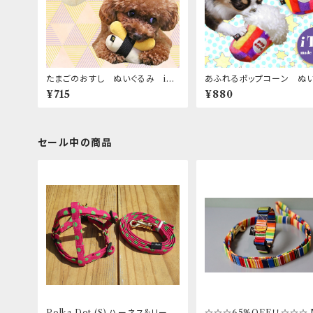
たまごのおすし ぬいぐるみ iD
あふれるポップコーン ぬ
og&iCat
み iDog&iCat
¥715
¥880
セール中の商品
Polka Dot (S) ハーネス&リード
☆☆☆65%OFF！！☆☆☆