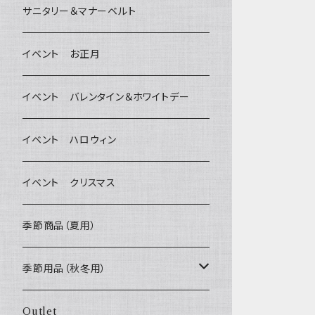
デンタルケア
Bichon Frise
サニタリー＆マナーベルト
Wonderful Kitchen / (旧)P-ball
除菌・抗菌・消臭
イベント お正月
MEAT
グルテンフリー！ _ DOG TREE
耳
イベント バレンタイン＆ホワイトデー
FISH
ヒマラヤチーズ！ _ loasis
静電気防止スプレー
イベント ハロウィン
VEGETABLE
わんのはな
イベント クリスマス
ETC...
エリール
季節商品（夏用）
O.C.Farm
季節用品（秋冬用）
ヒーター
Outlet