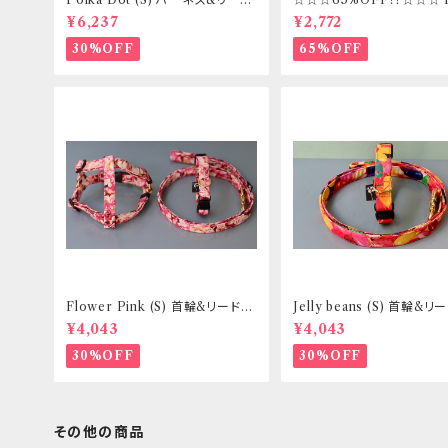
セット _ フントヒュッテオリジナル
ズ 首輪&リードセット _ フ
¥6,237
¥2,772
ッテオリジナル
30%OFF
65%OFF
Flower Pink (S) 首輪&リードセ
Jelly beans (S) 首輪&
ット _ 小型犬・小柄な中型犬向き
ト _ 小型犬・小柄な中型犬向
¥4,043
¥4,043
_ フントヒュッテオリジナル
フントヒュッテオリジナル
30%OFF
30%OFF
その他の商品