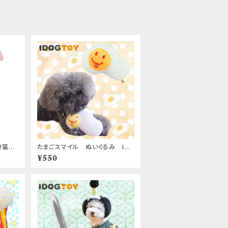
き笛入
たまごスマイル ぬいぐるみ iDo
g&iCat
¥550