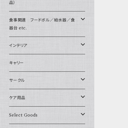
Harness & Leash Set - S
小型犬用 _ 幅1.5cm
Bonpuchi
品）
ジャーキー
ライト
愛犬の健康おやつ
Sサイズ(テープ幅1.5cm) _ リード
Harness & Leash - S（小型犬用）
BITE ME
中型犬用 _ 幅2.0cm
和菓子
涙やけ対策
食事関連 フードボル／給水器／食
XSサイズ(テープ幅1.0cm) _ 首輪&リードセ
etc.
POCHETINO
ット
器台 etc.
健康維持
etc.
XSサイズ(テープ幅1.0cm) _ ハーネス&リー
フードボウル
インテリア
ドセット
食糞防止
季節限定 お正月
給水器
カドラー／ベッド
キャリー
XSサイズ(テープ幅1.0cm) _ 首輪
季節限定 バレンタイン&ホワイトデー
食器台
トイレ
サークル
XSサイズ(テープ幅1.0cm) _ ハーネス
季節限定 夏
サークル
ケア用品
XSサイズ(テープ幅1.0cm) _ リード
季節限定 ハロウィン
サークルカバー
ブラシ類
Select Goods
Mサイズ(テープ幅2.0cm) _ 首輪&リードセ
ット
季節限定 クリスマス