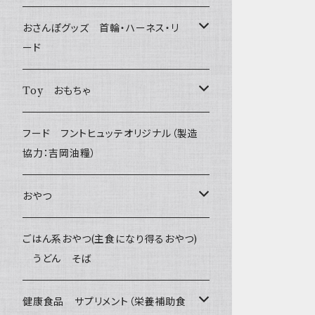
おさんぽグッズ 首輪・ハーネス・リ
ード
フントヒュッテオリジナル Gold
Toy おもちゃ
Sサイズ(テープ幅1.5cm) _ 首輪&リードセッ
フントヒュッテオリジナル Silver
たまごちゃん
フード フントヒュッテオリジナル（製造
ト
(販売終了)
協力：吉岡油糧）
BESTEVER / ベストエバー
Sサイズ(テープ幅1.5cm) _ ハーネス&リード
Collar & Leash - XS（超小型犬・幼犬用）
フントヒュッテオリジナル Woven
おやつ
セット
iDog&iCat
Harness & Leash - XS（超小型犬･幼犬
Harness & Leash - XS
セレクト
Bon・rupa(ボンルパ)
ごはん系おやつ(主食になり得るおやつ)
Sサイズ(テープ幅1.5cm) _ 首輪
用）
うどん そば
ぬいぐるみ
PomPreece / ポンポリース
Collar & Leash Set - S
幼犬・超小型犬用 _ 幅1.0cm
京
flexi フレキシリード(伸縮リード)
職人の味
Sサイズ(テープ幅1.5cm) _ ハーネス
Collar & Leash - S（小型犬用）
ラテックスTOY
健康食品 サプリメント（栄養補助食
デンタル
etc.