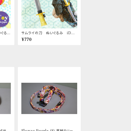
いぐる
サムライの刀 ぬいぐるみ iDog
&iCat
¥770
 Mサイ
Flower Purple (S) 首輪&リード