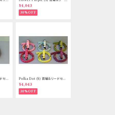
ントヒュ
セット _ 小型犬・小柄な中型犬向
¥4,043
き _ フントヒュッテオリジナル
30%OFF
リードセッ
Polka Dot (S) 首輪&リードセッ
き _
ト _ 小型犬・小柄な中型犬向き _
¥4,043
フントヒュッテオリジナル
30%OFF