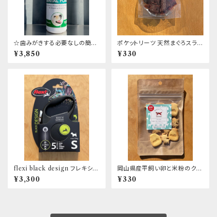
☆歯みがきする必要なしの簡単
ポケットリーツ 天然まぐろスライ
デンタルケア！！☆ VET'S BES
ス
¥3,850
¥330
T デンタルフォーム
flexi black design フレキシ リ
岡山県産平飼い卵と米粉のクッ
ード ブラックデザイン コード5
キー ～ヤギミルク～
¥3,300
¥330
ｍ S