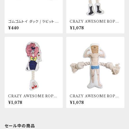
ゴムゴムトイ ダック / ラビット /
CRAZY AWESOME ROPE
ピッグ / エレファント / カッパ
TOY ＜ PUNK ROCKER
¥440
¥1,078
＞
CRAZY AWESOME ROPE
CRAZY AWESOME ROPE
TOY ＜ DRAG QUEEN ＞
TOY ＜ HERO ＞
¥1,078
¥1,078
セール中の商品