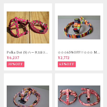
Polka Dot (S) ハーネス&リー
☆☆☆65%OFF！！☆☆☆ Mサ
ドセット _ フントヒュッテオリジ
イズ 首輪&リードセット _ フント
¥6,237
¥2,772
ナル
ヒュッテオリジナル
30%OFF
65%OFF