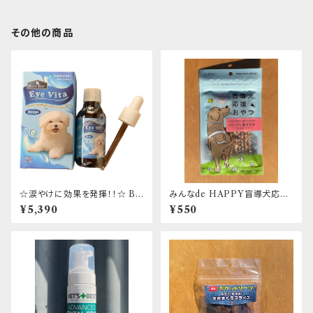
その他の商品
☆涙やけに効果を発揮！！☆ BL
みんなde HAPPY盲導犬応援
UE BAY Eye Vita Drops 30
おやつ コラーゲン鶏ささみステ
¥5,390
¥550
ml アイビタ 日本正規代理店取
ィック
扱商品