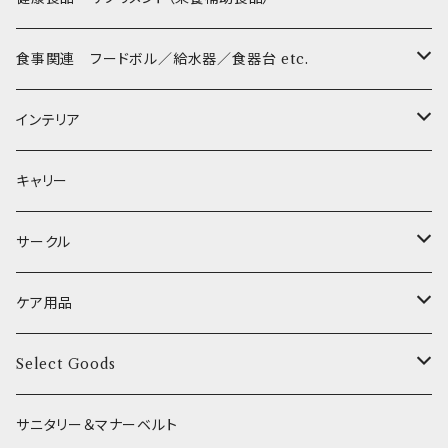
Sサイズ(テープ幅1.5cm) _ リード
Harness & Leash - S（小型犬用）
Harness & Leash Set - S
小型犬用 _ 幅1.5cm
ラテックスTOY
Bonpuchi
デンタル
ジャーキー
ライト
etc.
愛犬の健康おやつ
涙やけ対策
食事関連 フードボル／給水器／食器台 etc.
XSサイズ(テープ幅1.0cm) _ 首輪&リードセット
中型犬用 _ 幅2.0cm
和菓子
etc.
BITE ME
POCHETINO
健康維持
フードボウル
インテリア
XSサイズ(テープ幅1.0cm) _ ハーネス&リードセット
etc.
食糞防止
給水器
カドラー／ベッド
キャリー
XSサイズ(テープ幅1.0cm) _ 首輪
季節限定 お正月
食器台
トイレ
サークル
XSサイズ(テープ幅1.0cm) _ ハーネス
季節限定 バレンタイン&ホワイトデー
サークル
ケア用品
XSサイズ(テープ幅1.0cm) _ リード
季節限定 夏
サークルカバー
ブラシ類
Select Goods
Mサイズ(テープ幅2.0cm) _ 首輪&リードセット
季節限定 ハロウィン
デンタルケア
Bichon Frise
サニタリー＆マナーベルト