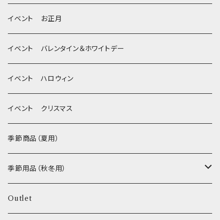
季節限定 クリスマス
除菌・抗菌・消臭
イベント お正月
Wonderful Kitchen / (旧)P-ball
耳
イベント バレンタイン＆ホワイトデー
MEAT
グルテンフリー！ _ DOG TREE
静電気防止スプレー
イベント ハロウィン
FISH
ヒマラヤチーズ！ _ loasis
イベント クリスマス
VEGETABLE
わんのはな
季節商品（夏用）
ETC...
エリール
季節用品（秋冬用）
O.C.Farm
ヒーター
Outlet