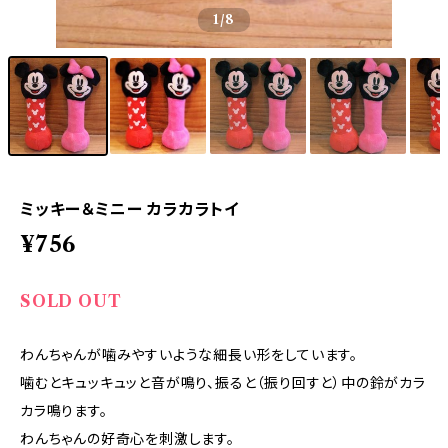
1
/8
ミッキー＆ミニー カラカラトイ
¥756
SOLD OUT
わんちゃんが噛みやすいような細長い形をしています。
噛むとキュッキュッと音が鳴り、振ると（振り回すと）中の鈴がカラ
カラ鳴ります。
わんちゃんの好奇心を刺激します。