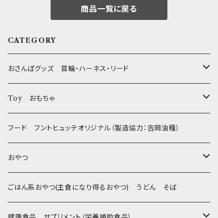
商品一覧に戻る
CATEGORY
おさんぽグッズ 首輪・ハーネス・リード
フントヒュッテオリジナル Gold
Toy おもちゃ
Sサイズ(テープ幅1.5cm) _ 首輪&リードセット
フントヒュッテオリジナル Silver(販売終了)
たまごちゃん
フード フントヒュッテオリジナル（製造協力：吉岡油糧）
Sサイズ(テープ幅1.5cm) _ ハーネス&リードセット
Collar & Leash - XS（超小型犬・幼犬用）
フントヒュッテオリジナル Woven
BESTEVER / ベストエバー
おやつ
Sサイズ(テープ幅1.5cm) _ 首輪
Harness & Leash - XS（超小型犬･幼犬用）
Harness & Leash - XS
セレクト
iDog&iCat
Bon・rupa(ボンルパ)
ごはん系おやつ(主食になり得るおやつ) うどん そば
Sサイズ(テープ幅1.5cm) _ ハーネス
Collar & Leash - S（小型犬用）
Collar & Leash Set - S
幼犬・超小型犬用 _ 幅1.0cm
ぬいぐるみ
京
flexi フレキシリード(伸縮リード)
PomPreece / ポンポリース
職人の味
健康食品 サプリメント（栄養補助食品）