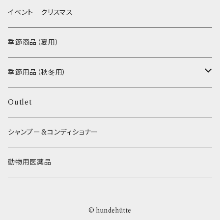
FISH
ヒマラヤチーズ！ _ loasis
イベント クリスマス
VEGETABLE
わんのはな
季節商品（夏用）
ETC...
エリール
季節用品（秋冬用）
O.C.Farm
ヒーター
Outlet
シャンプー&コンディショナー
動物用医薬品
© hundehütte