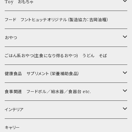
フントヒュッテオリジナル Gold
Toy おもちゃ
Sサイズ(テープ幅1.5cm) _ 首輪&リードセット
フントヒュッテオリジナル Silver(販売終了)
たまごちゃん
フード フントヒュッテオリジナル（製造協力：吉岡油糧）
Sサイズ(テープ幅1.5cm) _ ハーネス&リードセット
Collar & Leash - XS（超小型犬・幼犬用）
フントヒュッテオリジナル Woven
BESTEVER / ベストエバー
おやつ
Sサイズ(テープ幅1.5cm) _ 首輪
Harness & Leash - XS（超小型犬･幼犬用）
Harness & Leash - XS
セレクト
iDog&iCat
Bon・rupa(ボンルパ)
ごはん系おやつ(主食になり得るおやつ) うどん そば
Sサイズ(テープ幅1.5cm) _ ハーネス
Collar & Leash - S（小型犬用）
Collar & Leash Set - S
幼犬・超小型犬用 _ 幅1.0cm
ぬいぐるみ
京
flexi フレキシリード(伸縮リード)
PomPreece / ポンポリース
職人の味
健康食品 サプリメント（栄養補助食品）
Sサイズ(テープ幅1.5cm) _ リード
Harness & Leash - S（小型犬用）
Harness & Leash Set - S
小型犬用 _ 幅1.5cm
ラテックスTOY
Bonpuchi
デンタル
ジャーキー
ライト
etc.
愛犬の健康おやつ
涙やけ対策
食事関連 フードボル／給水器／食器台 etc.
XSサイズ(テープ幅1.0cm) _ 首輪&リードセット
中型犬用 _ 幅2.0cm
和菓子
etc.
BITE ME
POCHETINO
健康維持
フードボウル
インテリア
XSサイズ(テープ幅1.0cm) _ ハーネス&リードセット
etc.
食糞防止
給水器
カドラー／ベッド
キャリー