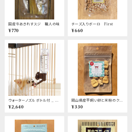
国産牛あきれすスジ 職人の味
チーズ入りボーロ First
¥770
¥660
ウォーターノズル ボトル付 _ Ri
岡山県産平飼い卵と米粉のクッ
chell
キー ～ヤギミルク～
¥2,640
¥330