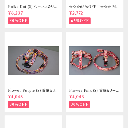
Polka Dot (S) ハーネス&リー
☆☆☆65%OFF！！☆☆☆ Mサ
ドセット _ フントヒュッテオリジ
イズ 首輪&リードセット _ フント
¥6,237
¥2,772
ナル
ヒュッテオリジナル
30%OFF
65%OFF
Flower Purple (S) 首輪&リ
Flower Pink (S) 首輪&リード
ードセット _ 小型犬・小柄な中
セット _ 小型犬・小柄な中型犬
¥4,043
¥4,043
型犬向き _ フントヒュッテオリジ
向き _ フントヒュッテオリジナル
ナル
30%OFF
30%OFF