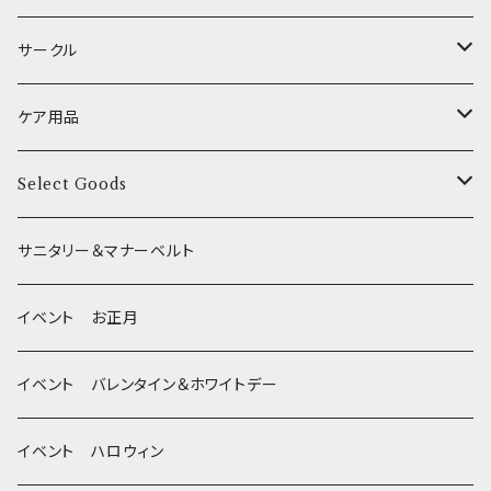
XSサイズ(テープ幅1.0cm) _ 首輪
季節限定 お正月
食器台
トイレ
サークル
XSサイズ(テープ幅1.0cm) _ ハーネス
季節限定 バレンタイン&ホワイトデー
サークル
ケア用品
XSサイズ(テープ幅1.0cm) _ リード
季節限定 夏
サークルカバー
ブラシ類
Select Goods
Mサイズ(テープ幅2.0cm) _ 首輪&リードセット
季節限定 ハロウィン
デンタルケア
Bichon Frise
サニタリー＆マナーベルト
季節限定 クリスマス
除菌・抗菌・消臭
イベント お正月
Wonderful Kitchen / (旧)P-ball
耳
イベント バレンタイン＆ホワイトデー
MEAT
グルテンフリー！ _ DOG TREE
静電気防止スプレー
イベント ハロウィン