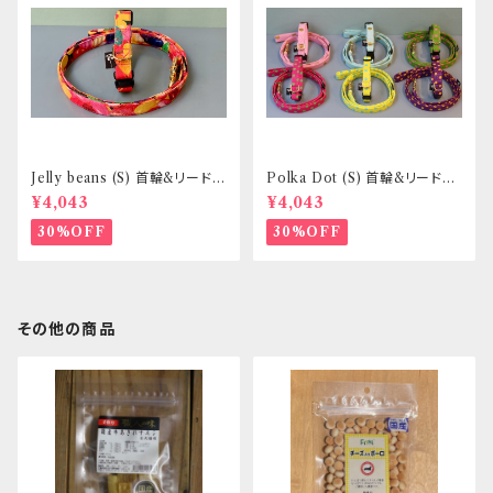
Jelly beans (S) 首輪&リードセ
Polka Dot (S) 首輪&リードセ
ット _ 小型犬・小柄な中型犬向
ット _ 小型犬・小柄な中型犬向
¥4,043
¥4,043
き _ フントヒュッテオリジナル
き _ フントヒュッテオリジナル
30%OFF
30%OFF
その他の商品