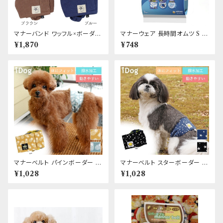
マナーバンド ワッフル×ボーダ
マナーウェア 長時間オムツ S お
ー iDog
試しパック
¥1,870
¥748
マナーベルト パインボーダー i
マナーベルト スターボーダー i
Dog
Dog
¥1,028
¥1,028