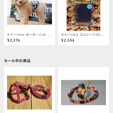
マナーベルト ボーダーニット 3
マナーベルト エコシーツプレミ
号
アム 3号
¥2,376
¥2,354
セール中の商品