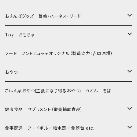
おさんぽグッズ 首輪・ハーネス・リード
フントヒュッテオリジナル Gold
Toy おもちゃ
Sサイズ(テープ幅1.5cm) _ 首輪&リードセット
フントヒュッテオリジナル Silver(販売終了)
たまごちゃん
フード フントヒュッテオリジナル（製造協力：吉岡油糧）
Sサイズ(テープ幅1.5cm) _ ハーネス&リードセット
Collar & Leash - XS（超小型犬・幼犬用）
フントヒュッテオリジナル Woven
BESTEVER / ベストエバー
おやつ
Sサイズ(テープ幅1.5cm) _ 首輪
Harness & Leash - XS（超小型犬･幼犬用）
Harness & Leash - XS
セレクト
iDog&iCat
Bon・rupa(ボンルパ)
ごはん系おやつ(主食になり得るおやつ) うどん そば
Sサイズ(テープ幅1.5cm) _ ハーネス
Collar & Leash - S（小型犬用）
Collar & Leash Set - S
幼犬・超小型犬用 _ 幅1.0cm
ぬいぐるみ
京
flexi フレキシリード(伸縮リード)
PomPreece / ポンポリース
職人の味
健康食品 サプリメント（栄養補助食品）
Sサイズ(テープ幅1.5cm) _ リード
Harness & Leash - S（小型犬用）
Harness & Leash Set - S
小型犬用 _ 幅1.5cm
ラテックスTOY
Bonpuchi
デンタル
ジャーキー
ライト
etc.
愛犬の健康おやつ
涙やけ対策
食事関連 フードボル／給水器／食器台 etc.