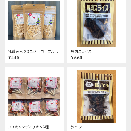
乳酸菌入りミニボーロ ブルー
馬肉スライス
ベリー
¥440
¥660
プチキャンディ チキン3種 ～素
豚ハツ