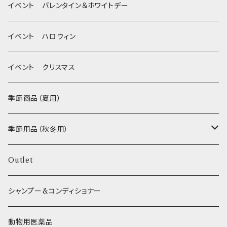
Wonderful Kitchen / (旧)P-ball
耳
イベント バレンタイン＆ホワイトデー
MEAT
グルテンフリー！ _ DOG TREE
静電気防止スプレー
イベント ハロウィン
FISH
ヒマラヤチーズ！ _ loasis
イベント クリスマス
VEGETABLE
わんのはな
季節商品（夏用）
ETC...
エリール
季節用品（秋冬用）
O.C.Farm
ヒーター
Outlet
シャンプー&コンディショナー
動物用医薬品