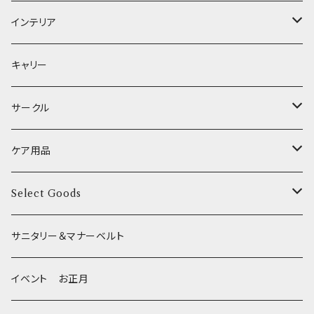
XSサイズ(テープ幅1.0cm) _ 首輪&リードセット
中型犬用 _ 幅2.0cm
和菓子
etc.
BITE ME
POCHETINO
健康維持
フードボウル
インテリア
XSサイズ(テープ幅1.0cm) _ ハーネス&リードセット
etc.
食糞防止
給水器
カドラー／ベッド
キャリー
XSサイズ(テープ幅1.0cm) _ 首輪
季節限定 お正月
食器台
トイレ
サークル
XSサイズ(テープ幅1.0cm) _ ハーネス
季節限定 バレンタイン&ホワイトデー
サークル
ケア用品
XSサイズ(テープ幅1.0cm) _ リード
季節限定 夏
サークルカバー
ブラシ類
Select Goods
Mサイズ(テープ幅2.0cm) _ 首輪&リードセット
季節限定 ハロウィン
デンタルケア
Bichon Frise
サニタリー＆マナーベルト
季節限定 クリスマス
除菌・抗菌・消臭
イベント お正月