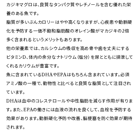
カジキマグロは、良質なタンパク質やレチノールを含む優れた栄
養のある魚です。
脂質が多いぶんカロリーはやや高くなりますが、心疾患や動脈硬
化を予防する一価不飽和脂肪酸のオレイン酸がマカジキの2倍
多く含まれるというメリットもあります。
他の栄養素では、カルシウムの吸収を高め骨や歯を丈夫にする
ビタミンD、体内の余分なナトリウム（塩分）を尿とともに排泄して
くれるカリウムが豊富です。
魚に含まれているDHAやEPAはもちろん含まれています。必須
アミノ酸の一種で、動物性と比べると良質な脂質として注目され
ています。
DHAは血中のコレステロールや中性脂肪を減らす作用が有りま
す。また、EPAの働きには血液の流れを良くして、血栓を予防する
効果があります。動脈硬化予防や改善、脳梗塞を防ぐ効果が期待
されます。