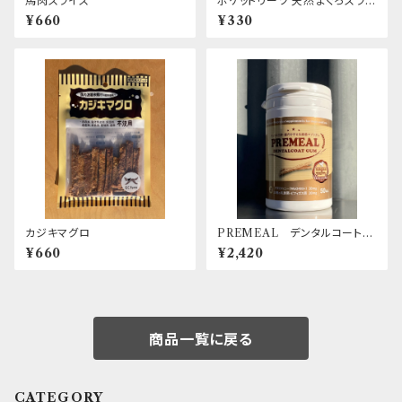
馬肉スライス
ポケットリーツ 天然まぐろスライ
ス
¥660
¥330
カジキマグロ
PREMEAL デンタルコートガ
ムUmanuka 50本入 馬皮＋
¥660
¥2,420
マヌカハニー / 口腔・腸内環境
ケアに
商品一覧に戻る
CATEGORY