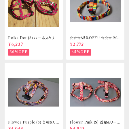
Polka Dot (S) ハーネス&リー
☆☆☆65%OFF！！☆☆☆ Mサ
ドセット _ フントヒュッテオリジ
イズ 首輪&リードセット _ フント
¥6,237
¥2,772
ナル
ヒュッテオリジナル
30%OFF
65%OFF
Flower Purple (S) 首輪&リ
Flower Pink (S) 首輪&リード
ードセット _ 小型犬・小柄な中
セット _ 小型犬・小柄な中型犬
¥4,043
¥4,043